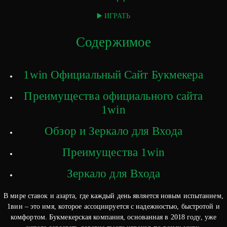
▶️ ИГРАТЬ
Содержимое
1win Официальный Сайт Букмекера
Преимущества официального сайта
1win
Обзор и Зеркало для Входа
Преимущества 1win
Зеркало для Входа
В мире ставок и азарта, где каждый день является новым испытанием,
1вин – это имя, которое ассоциируется с надежностью, быстротой и
комфортом. Букмекерская компания, основанная в 2018 году, уже