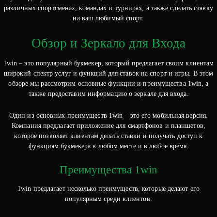
различных спортсменах, командах и турнирах, а также сделать ставку
на ваш любимый спорт.
Обзор и Зеркало для Входа
1win – это популярный букмекер, который предлагает своим клиентам
широкий спектр услуг и функций для ставок на спорт и игры. В этом
обзоре мы рассмотрим основные функции и преимущества 1win, а
также предоставим информацию о зеркале для входа.
Один из основных преимуществ 1win – это его мобильная версия.
Компания предлагает приложение для смартфонов и планшетов,
которое позволяет клиентам делать ставки и получать доступ к
функциям букмекера в любом месте и в любое время.
Преимущества 1win
1win предлагает несколько преимуществ, которые делают его
популярным среди клиентов: