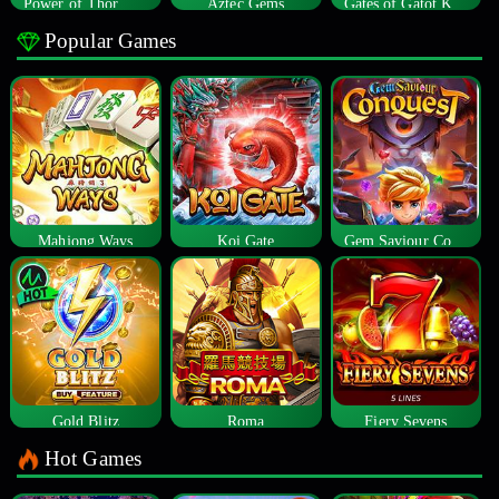
Power of Thor Megaways
Aztec Gems
Gates of Gatot Kaca
Popular Games
Mahjong Ways
Koi Gate
Gem Saviour Conquest
Gold Blitz
Roma
Fiery Sevens
Hot Games