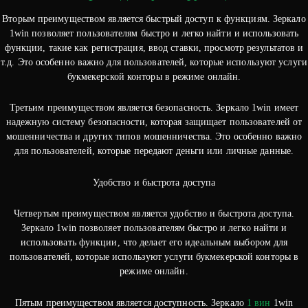
Вторым преимуществом является быстрый доступ к функциям. Зеркало
1win позволяет пользователям быстро и легко найти и использовать
функции, такие как регистрация, ввод ставки, просмотр результатов и
т.д. Это особенно важно для пользователей, которые используют услуги
букмекерской конторы в режиме онлайн.
Третьим преимуществом является безопасность. Зеркало 1win имеет
надежную систему безопасности, которая защищает пользователей от
мошенничества и других типов мошенничества. Это особенно важно
для пользователей, которые передают деньги или личные данные.
Удобство и быстрота доступа
Четвертым преимуществом является удобство и быстрота доступа.
Зеркало 1win позволяет пользователям быстро и легко найти и
использовать функции, что делает его идеальным выбором для
пользователей, которые используют услуги букмекерской конторы в
режиме онлайн.
Пятым преимуществом является доступность. Зеркало
1 вин
1win