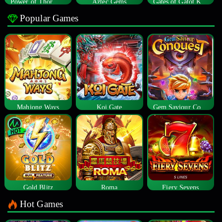
Power of Thor Megaways
Aztec Gems
Gates of Gatot Kaca
Popular Games
Mahjong Ways
Koi Gate
Gem Saviour Conquest
Gold Blitz
Roma
Fiery Sevens
Hot Games