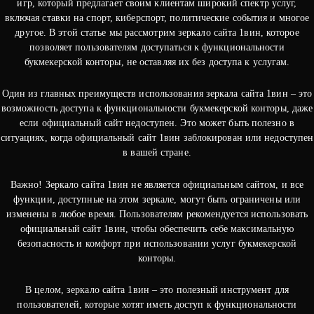
игр, который предлагает своим клиентам широкий спектр услуг,
включая ставки на спорт, киберспорт, политические события и многое
другое. В этой статье мы рассмотрим зеркало сайта 1вин, которое
позволяет пользователям доступаться к функциональности
букмекерской конторы, не оставляя их без доступа к услугам.
Один из главных преимуществ использования зеркала сайта 1вин – это
возможность доступа к функциональности букмекерской конторы, даже
если официальный сайт недоступен. Это может быть полезно в
ситуациях, когда официальный сайт 1вин заблокирован или недоступен
в вашей стране.
Важно! Зеркало сайта 1вин не является официальным сайтом, и все
функции, доступные на этом зеркале, могут быть ограничены или
изменены в любое время. Пользователям рекомендуется использовать
официальный сайт 1вин, чтобы обеспечить себе максимальную
безопасность и комфорт при использовании услуг букмекерской
конторы.
В целом, зеркало сайта 1вин – это полезный инструмент для
пользователей, которые хотят иметь доступ к функциональности