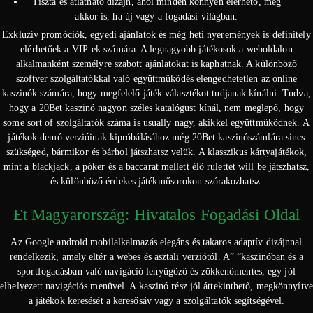
Tiszta és átlátható dizájn, ahol minden könnyen elérhető, még
akkor is, ha új vagy a fogadási világban.
Exkluzív promóciók, egyedi ajánlatok és még heti nyeremények is definitely
elérhetőek a VIP-ek számára. A legnagyobb játékosok a weboldalon
alkalmanként személyre szabott ajánlatokat is kaphatnak. A különböző
szoftver szolgáltatókkal való együttműködés elengedhetetlen az online
kaszinók számára, hogy megfelelő játék választékot tudjanak kínálni. Tudva,
hogy a 20Bet kaszinó nagyon széles katalógust kínál, nem meglepő, hogy
some sort of szolgáltatók száma is usually nagy, akikkel együttműködnek. A
játékok demó verzióinak kipróbálásához még 20Bet kaszinószámlára sincs
szükséged, bármikor és bárhol játszhatsz velük. A klasszikus kártyajátékok,
mint a blackjack, a póker és a baccarat mellett élő rulettet will be játszhatsz,
és különböző érdekes játékműsorokon szórakozhatsz.
Et Magyarország: Hivatalos Fogadási Oldal
Az Google android mobilalkalmazás elegáns és takaros adaptív dizájnnal
rendelkezik, amely eltér a webes és asztali verziótól. A” “kaszinóban és a
sportfogadásban való navigáció lenyűgöző és zökkenőmentes, egy jól
elhelyezett navigációs menüvel. A kaszinó rész jól áttekinthető, megkönnyítve
a játékok keresését a keresősáv vagy a szolgáltatók segítségével.