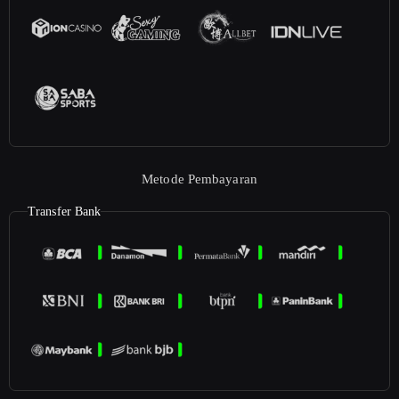
Metode Pembayaran
Transfer Bank