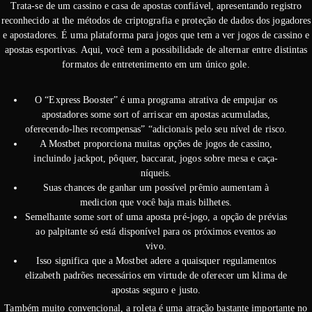
Trata-se de um cassino e casa de apostas confiável, apresentando registro
reconhecido at the métodos de criptografia e proteção de dados dos jogadores
e apostadores. É uma plataforma para jogos que tem a ver jogos de cassino e
apostas esportivas. Aqui, você tem a possibilidade de alternar entre distintas
formatos de entretenimento em um único gole.
O “Express Booster” é uma programa atrativa de empujar os
apostadores some sort of arriscar em apostas acumuladas,
oferecendo-lhes recompensas” “adicionais pelo seu nível de risco.
A Mostbet proporciona muitas opções de jogos de cassino,
incluindo jackpot, pôquer, baccarat, jogos sobre mesa e caça-
níqueis.
Suas chances de ganhar um possível prêmio aumentam à
medicion que você baja mais bilhetes.
Semelhante some sort of uma aposta pré-jogo, a opção de prévias
ao palpitante só está disponível para os próximos eventos ao
vivo.
Isso significa que a Mostbet adere a quaisquer regulamentos
elizabeth padrões necessários em virtude de oferecer um klima de
apostas seguro e justo.
Também muito convencional, a roleta é uma atração bastante importante no