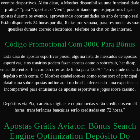
eventos desportivos. Além disso, a Mostbet disponibiliza uma funcionalidade
prática” “para “Apostas ao Vivo”, possibilitando que os jogadores façam
apostas durante os eventos, aproveitando oportunidades no ano de tempo real.
Estão disponíveis 24 horas por dia, 8 dias por semana, para responder às suas
questões durante correio electrónico, telefone ou chat on the internet.
Código Promocional Com 300€ Para Bônus
Esta casa de apostas esportivas possui alguma lista de mercados de apostas
esportivas, e os usuários podem fazer apostas como o sobre/sub, handicap,
entre diferentes. Ela contém ofertas de linha para 125%” “em virtude de cada
depósito mhh conta. O Mostbet estabeleceu-se como some sort of principal
plataforma sobre apostas online aqui no brasil, oferecendo uma experiência
incomparável para entusiastas de apostas esportivas e jogos sobre cassino.
Depósitos via Pix, carteiras digitais e criptomoedas serão creditados em 24
horas, transferências bancárias serão creditadas em 72 horas.”
Apostas Grátis Aviator: Bônus Search
Engine Optimization Depósito Do