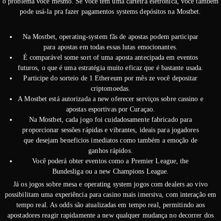
o problema você mesmo. Se você tem uma carteira eletrônica, você também
pode usá-la pra fazer pagamentos systems depósitos na Mostbet.
Na Mostbet, operating-system fãs de apostas podem participar
para apostas em todas essas lutas emocionantes.
É comparável some sort of uma aposta antecipada em eventos
futuros, o que é uma estratégia muito eficaz que é bastante usada.
Participe do sorteio de 1 Ethereum por mês ze você depositar
criptomoedas.
A Mostbet está autorizada a new oferecer serviços sobre cassino e
apostas esportivas por Curaçao.
Na Mostbet, cada jogo foi cuidadosamente fabricado para
proporcionar sessões rápidas e vibrantes, ideais para jogadores
que desejam beneficios imediatos como também a emoção de
ganhos rápidos.
Você poderá obter eventos como a Premier League, the
Bundesliga ou a new Champions League.
Já os jogos sobre mesa e operating system jogos com dealers ao vivo
possibilitam uma experiência para casino mais imersiva, com interação em
tempo real. As odds são atualizadas em tempo real, permitindo aos
apostadores reagir rapidamente a new qualquer mudança no decorrer dos