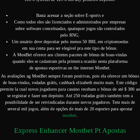
Basta acessar a seção sobre E-sports e
Como todos eles são licenciados e administrados por empresas
sobre software conceituadas, quaisquer jogos são controlados
pelo RNG.
Um usuário deve depositar pelo menos 50 BRL em criptomoedas
em sua conta para ser elegível pra este tipo de bônus.
A MostBet oferece aos clientes pacotes de bônus de boas-vindas
quando eles se cadastram pela primeira ocasião nesta plataforma
de apostas esportivas on the internet Mostbet.
As avaliações ag MostBet sempre foram positivas, pois ela oferece um bônus
de boas-vindas, rodadas grátis, cashback elizabeth muito mais. Este código
permite la cual novos jogadores para cassino recebam o bônus de até $ 300 ao
se registrar e fazer um depósito. Até 250 rodadas grátis também tem a
possibilidade de ser reivindicadas durante novos jogadores. Tem mais de
several mil jogos, além de opções de mais de 20 esportes para apostar
mostbet
.
Express Enhancer Mostbet Pt Apostas