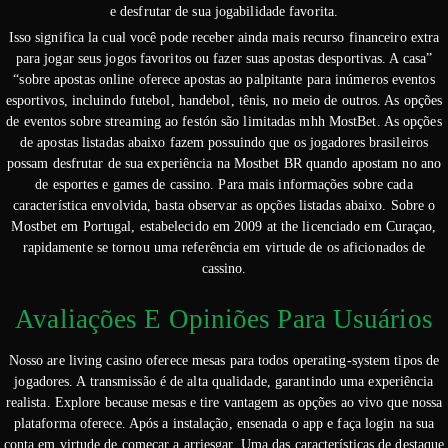
e desfrutar de sua jogabilidade favorita.
Isso significa la cual você pode receber ainda mais recurso financeiro extra
para jogar seus jogos favoritos ou fazer suas apostas desportivas. A casa”
“sobre apostas online oferece apostas ao palpitante para inúmeros eventos
esportivos, incluindo futebol, handebol, tênis, no meio de outros. As opções
de eventos sobre streaming ao festón são limitadas mhh MostBet. As opções
de apostas listadas abaixo fazem possuindo que os jogadores brasileiros
possam desfrutar de sua experiência na Mostbet BR quando apostam no ano
de esportes e games de cassino. Para mais informações sobre cada
característica envolvida, basta observar as opções listadas abaixo. Sobre o
Mostbet em Portugal, estabelecido em 2009 at the licenciado em Curaçao,
rapidamente se tornou uma referência em virtude de os aficionados de
cassino.
Avaliações E Opiniões Para Usuários
Nosso are living casino oferece mesas para todos operating-system tipos de
jogadores. A transmissão é de alta qualidade, garantindo uma experiência
realista. Explore because mesas e tire vantagem as opções ao vivo que nossa
plataforma oferece. Após a instalação, ensenada o app e faça login na sua
conta em virtude de começar a arriesgar. Uma das características de destaque