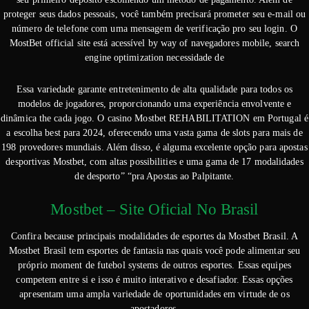
proteger seus dados pessoais, você também precisará prometer seu e-mail ou
número de telefone com uma mensagem de verificação pro seu login. O
MostBet official site está acessível by way of navegadores mobile, search
engine optimization necessidade de
Essa variedade garante entretenimento de alta qualidade para todos os
modelos de jogadores, proporcionando uma experiência envolvente e
dinâmica the cada jogo. O casino Mostbet REHABILITATION em Portugal é
a escolha best para 2024, oferecendo uma vasta gama de slots para mais de
198 provedores mundiais. Além disso, é alguma excelente opção para apostas
desportivas Mostbet, com altas possibilities e uma gama de 17 modalidades
de desporto” “pra Apostas ao Palpitante.
Mostbet – Site Oficial No Brasil
Confira because principais modalidades de esportes da Mostbet Brasil. A
Mostbet Brasil tem esportes de fantasia nas quais você pode alimentar seu
próprio moment de futebol systems de outros esportes. Essas equipes
competem entre si e isso é muito interativo e desafiador. Essas opções
apresentam uma ampla variedade de oportunidades em virtude de os
apostadores.