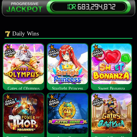
Daily Wins
Gates of Olympus
Starlight Princess
Sweet Bonanza