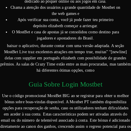
dedicado ao pôquer online ou aos jogos em casa.
Chama a atenção dos usuários a grande quantidade de Mostbet on
the web games e
Após verificar sua conta, você já pode fazer teu primeiro
depósito elizabeth começar a arriesgar.
O MostBet e casa de apostas já se consolidou como destino para
jogadores e apostadores do Brasil.
baixar o aplicativo, durante contar com uma versão adaptada. A seção
MostBet Live traz excelentes atrações em tempo true, muitas” “[newline]
delas com supplier em português elizabeth com possibilidade de grandes
prêmios. As salas de Crazy Time estão entre as mais procuradas, mas também
há diferentes ótimas opções, como
Guia Sobre Login Mostbet
Use o código promocional MostBet BIG ao se registrar para obter u melhor
bônus sobre boas-vindas disponível. A Mostbet PT também disponibiliza
opções para recuperação de senha, caso os utilizadores tenham dificuldades
em aceder à sua conta. Estas características podem ser ativadas através do
email ou do número de telemóvel associado à conta. Este bónus é adicionado
diretamente ao canon dos ganhos, crescendo assim o regreso potencial para os