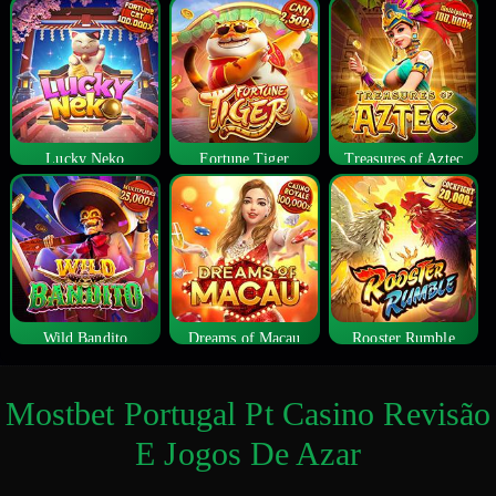
Lucky Neko
Fortune Tiger
Treasures of Aztec
Wild Bandito
Dreams of Macau
Rooster Rumble
Mostbet Portugal Pt Casino Revisão
E Jogos De Azar