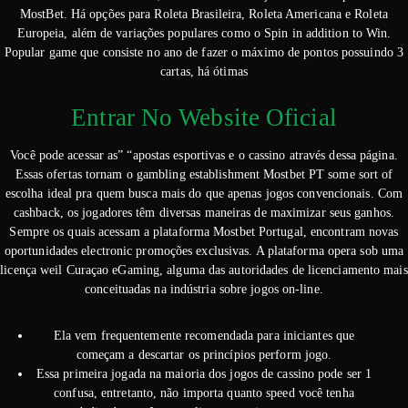
MostBet. Há opções para Roleta Brasileira, Roleta Americana e Roleta
Europeia, além de variações populares como o Spin in addition to Win.
Popular game que consiste no ano de fazer o máximo de pontos possuindo 3
cartas, há ótimas
Entrar No Website Oficial
Você pode acessar as” “apostas esportivas e o cassino através dessa página.
Essas ofertas tornam o gambling establishment Mostbet PT some sort of
escolha ideal pra quem busca mais do que apenas jogos convencionais. Com
cashback, os jogadores têm diversas maneiras de maximizar seus ganhos.
Sempre os quais acessam a plataforma Mostbet Portugal, encontram novas
oportunidades electronic promoções exclusivas. A plataforma opera sob uma
licença weil Curaçao eGaming, alguma das autoridades de licenciamento mais
conceituadas na indústria sobre jogos on-line.
Ela vem frequentemente recomendada para iniciantes que
começam a descartar os princípios perform jogo.
Essa primeira jogada na maioria dos jogos de cassino pode ser 1
confusa, entretanto, não importa quanto speed você tenha