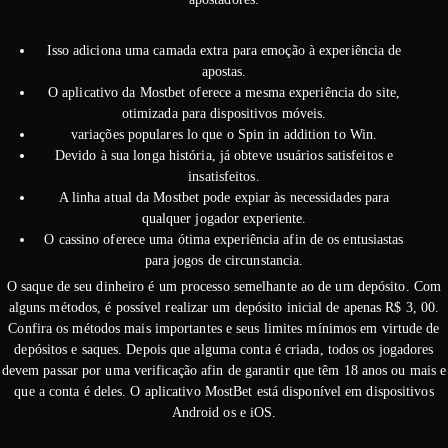
Isso adiciona uma camada extra para emoção à experiência de
apostas.
O aplicativo da Mostbet oferece a mesma experiência do site,
otimizada para dispositivos móveis.
variações populares lo que o Spin in addition to Win.
Devido à sua longa história, já obteve usuários satisfeitos e
insatisfeitos.
A linha atual da Mostbet pode expiar às necessidades para
qualquer jogador experiente.
O cassino oferece uma ótima experiência afin de os entusiastas
para jogos de circunstancia.
O saque de seu dinheiro é um processo semelhante ao de um depósito. Com
alguns métodos, é possível realizar um depósito inicial de apenas R$ 3, 00.
Confira os métodos mais importantes e seus limites mínimos em virtude de
depósitos e saques. Depois que alguma conta é criada, todos os jogadores
devem passar por uma verificação afin de garantir que têm 18 anos ou mais e
que a conta é deles. O aplicativo MostBet está disponível em dispositivos
Android os e iOS.