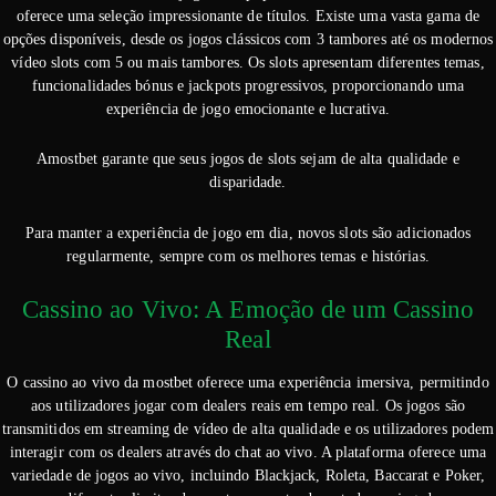
oferece uma seleção impressionante de títulos. Existe uma vasta gama de
opções disponíveis, desde os jogos clássicos com 3 tambores até os modernos
vídeo slots com 5 ou mais tambores. Os slots apresentam diferentes temas,
funcionalidades bónus e jackpots progressivos, proporcionando uma
experiência de jogo emocionante e lucrativa.
Amostbet garante que seus jogos de slots sejam de alta qualidade e
disparidade.
Para manter a experiência de jogo em dia, novos slots são adicionados
regularmente, sempre com os melhores temas e histórias.
Cassino ao Vivo: A Emoção de um Cassino
Real
O cassino ao vivo da mostbet oferece uma experiência imersiva, permitindo
aos utilizadores jogar com dealers reais em tempo real. Os jogos são
transmitidos em streaming de vídeo de alta qualidade e os utilizadores podem
interagir com os dealers através do chat ao vivo. A plataforma oferece uma
variedade de jogos ao vivo, incluindo Blackjack, Roleta, Baccarat e Poker,