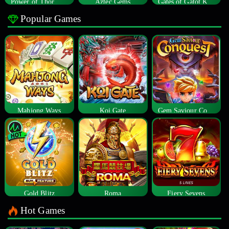
Power of Thor Megaways
Aztec Gems
Gates of Gatot Kaca
Popular Games
Mahjong Ways
Koi Gate
Gem Saviour Conquest
Gold Blitz
Roma
Fiery Sevens
Hot Games