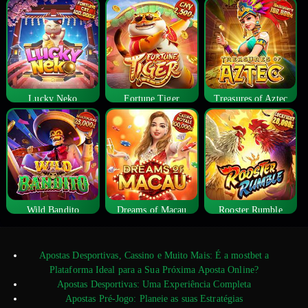
Lucky Neko
Fortune Tiger
Treasures of Aztec
Wild Bandito
Dreams of Macau
Rooster Rumble
Apostas Desportivas, Cassino e Muito Mais: É a mostbet a
Plataforma Ideal para a Sua Próxima Aposta Online?
Apostas Desportivas: Uma Experiência Completa
Apostas Pré-Jogo: Planeie as suas Estratégias