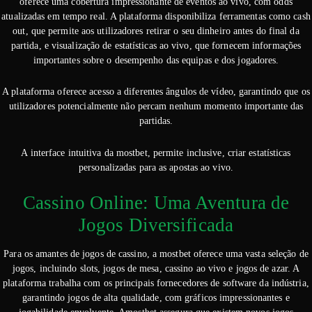
oferece uma cobertura impressionante de eventos ao vivo, com odds
atualizadas em tempo real. A plataforma disponibiliza ferramentas como cash
out, que permite aos utilizadores retirar o seu dinheiro antes do final da
partida, e visualização de estatísticas ao vivo, que fornecem informações
importantes sobre o desempenho das equipas e dos jogadores.
A plataforma oferece acesso a diferentes ângulos de vídeo, garantindo que os
utilizadores potencialmente não percam nenhum momento importante das
partidas.
A interface intuitiva da mostbet, permite inclusive, criar estatísticas
personalizadas para as apostas ao vivo.
Cassino Online: Uma Aventura de
Jogos Diversificada
Para os amantes de jogos de cassino, a mostbet oferece uma vasta seleção de
jogos, incluindo slots, jogos de mesa, cassino ao vivo e jogos de azar. A
plataforma trabalha com os principais fornecedores de software da indústria,
garantindo jogos de alta qualidade, com gráficos impressionantes e