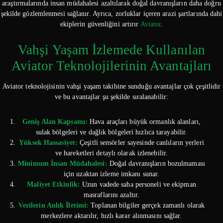
araştırmalarında insan müdahalesi azaltılarak doğal davranışların daha doğru
şekilde gözlemlenmesi sağlanır. Ayrıca, zorluklar içeren arazi şartlarında dahi
ekiplerin güvenliğini artırır
Aviator
.
Vahşi Yaşam İzlemede Kullanılan
Aviator Teknolojilerinin Avantajları
Aviator teknolojisinin vahşi yaşam takibine sunduğu avantajlar çok çeşitlidir
ve bu avantajlar şu şekilde sıralanabilir:
Geniş Alan Kapsamı:
Hava araçları büyük ormanlık alanları,
sulak bölgeleri ve dağlık bölgeleri hızlıca tarayabilir.
Yüksek Hassasiyet:
Çeşitli sensörler sayesinde canlıların yerleri
ve hareketleri detaylı olarak izlenebilir.
Minimum İnsan Müdahalesi:
Doğal davranışların bozulmaması
için uzaktan izleme imkanı sunar.
Maliyet Etkinlik:
Uzun vadede saha personeli ve ekipman
masraflarını azaltır.
Verilerin Anlık İletimi:
Toplanan bilgiler gerçek zamanlı olarak
merkezlere aktarılır, hızlı karar alınmasını sağlar.