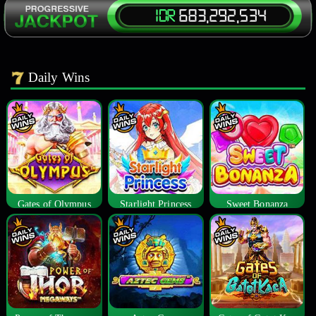
Daily Wins
Gates of Olympus
Starlight Princess
Sweet Bonanza