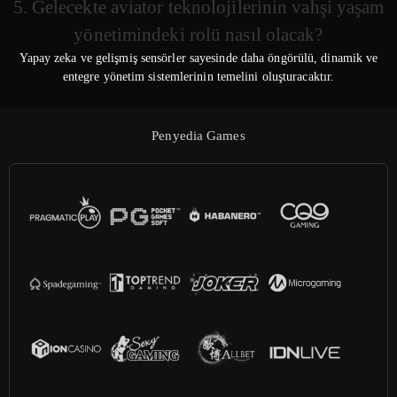
5. Gelecekte aviator teknolojilerinin vahşi yaşam
yönetimindeki rolü nasıl olacak?
Yapay zeka ve gelişmiş sensörler sayesinde daha öngörülü, dinamik ve
entegre yönetim sistemlerinin temelini oluşturacaktır.
Penyedia Games