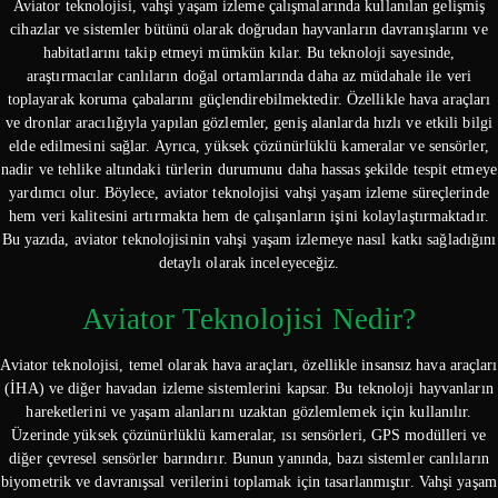
Aviator teknolojisi, vahşi yaşam izleme çalışmalarında kullanılan gelişmiş
cihazlar ve sistemler bütünü olarak doğrudan hayvanların davranışlarını ve
habitatlarını takip etmeyi mümkün kılar. Bu teknoloji sayesinde,
araştırmacılar canlıların doğal ortamlarında daha az müdahale ile veri
toplayarak koruma çabalarını güçlendirebilmektedir. Özellikle hava araçları
ve dronlar aracılığıyla yapılan gözlemler, geniş alanlarda hızlı ve etkili bilgi
elde edilmesini sağlar. Ayrıca, yüksek çözünürlüklü kameralar ve sensörler,
nadir ve tehlike altındaki türlerin durumunu daha hassas şekilde tespit etmeye
yardımcı olur. Böylece, aviator teknolojisi vahşi yaşam izleme süreçlerinde
hem veri kalitesini artırmakta hem de çalışanların işini kolaylaştırmaktadır.
Bu yazıda, aviator teknolojisinin vahşi yaşam izlemeye nasıl katkı sağladığını
detaylı olarak inceleyeceğiz.
Aviator Teknolojisi Nedir?
Aviator teknolojisi, temel olarak hava araçları, özellikle insansız hava araçları
(İHA) ve diğer havadan izleme sistemlerini kapsar. Bu teknoloji hayvanların
hareketlerini ve yaşam alanlarını uzaktan gözlemlemek için kullanılır.
Üzerinde yüksek çözünürlüklü kameralar, ısı sensörleri, GPS modülleri ve
diğer çevresel sensörler barındırır. Bunun yanında, bazı sistemler canlıların
biyometrik ve davranışsal verilerini toplamak için tasarlanmıştır. Vahşi yaşam