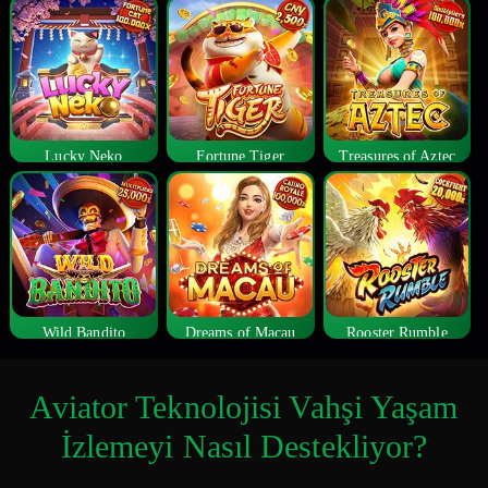
Lucky Neko
Fortune Tiger
Treasures of Aztec
Wild Bandito
Dreams of Macau
Rooster Rumble
Aviator Teknolojisi Vahşi Yaşam
İzlemeyi Nasıl Destekliyor?