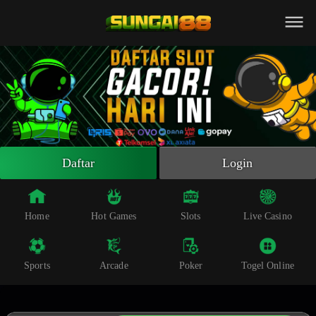
Beranda
Slot Online
Live Casino
Sportsbook
Arcade
Togel Online
Daftar
Login
Poker
Whatsapp
Home
Hot Games
Slots
Live Casino
Telegram
Sports
Arcade
Poker
Togel Online
Livechat