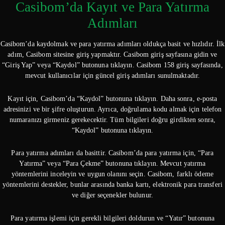
Casibom’da Kayıt ve Para Yatırma
Adımları
Casibom’da kaydolmak ve para yatırma adımları oldukça basit ve hızlıdır. İlk
adım, Casibom sitesine giriş yapmaktır. Casibom giriş sayfasına gidin ve
“Giriş Yap” veya “Kaydol” butonuna tıklayın. Casibom 158 giriş sayfasında,
mevcut kullanıcılar için güncel giriş adımları sunulmaktadır.
Kayıt için, Casibom’da “Kaydol” butonuna tıklayın. Daha sonra, e-posta
adresinizi ve bir şifre oluşturun. Ayrıca, doğrulama kodu almak için telefon
numaranızı girmeniz gerekecektir. Tüm bilgileri doğru girdikten sonra,
“Kaydol” butonuna tıklayın.
Para yatırma adımları da basittir. Casibom’da para yatırma için, “Para
Yatırma” veya “Para Çekme” butonuna tıklayın. Mevcut yatırma
yöntemlerini inceleyin ve uygun olanını seçin. Casibom, farklı ödeme
yöntemlerini destekler, bunlar arasında banka kartı, elektronik para transferi
ve diğer seçenekler bulunur.
Para yatırma işlemi için gerekli bilgileri doldurun ve “Yatır” butonuna