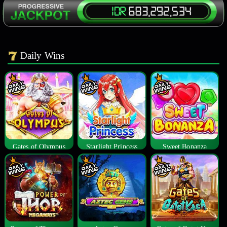
Daily Wins
Gates of Olympus
Starlight Princess
Sweet Bonanza