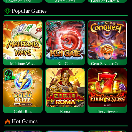
Power of Thor Megaways
Aztec Gems
Gates of Gatot Kaca
Popular Games
Mahjong Ways
Koi Gate
Gem Saviour Conquest
Gold Blitz
Roma
Fiery Sevens
Hot Games