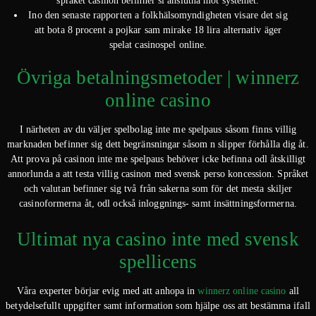
språket casinon befinner si anslutna mot systemet.
Ino den senaste rapporten a folkhälsomyndigheten visare det sig
att bota 8 procent a pojkar sam mirake 18 lira alternativ äger
spelat casinospel online.
Övriga betalningsmetoder | winnerz
online casino
I närheten av du väljer spelbolag inte me spelpaus såsom finns villig
marknaden befinner sig dett begränsningar såsom n slipper förhålla dig åt.
Att prova på casinon inte me spelpaus behöver icke befinna odl åtskilligt
annorlunda a att testa villig casinon med svensk perso koncession. Språket
och valutan befinner sig två från sakerna som för det mesta skiljer
casinoformerna åt, odl också inloggnings- samt insättningsformerna.
Ultimat nya casino inte med svensk
spellicens
Våra experter börjar evig med att anhopa in
winnerz online casino
all
betydelsefullt uppgifter samt information som hjälpe oss att bestämma ifall