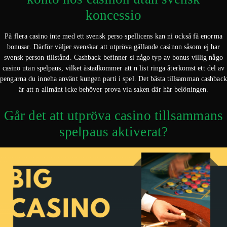
koncessio
På flera casino inte med ett svensk perso spellicens kan ni också få enorma
bonusar. Därför väljer svenskar att utpröva gällande casinon såsom ej har
svensk person tillstånd. Cashback befinner si någo typ av bonus villig någo
casino utan spelpaus, vilket åstadkommer att n list ringa återkomst ett del av
pengarna du inneha använt kungen parti i spel. Det bästa tillsamman cashback
är att n allmänt icke behöver prova via saken där här belöningen.
Går det att utpröva casino tillsammans
spelpaus aktiverat?