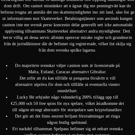
dom drift.
Om casinot misstänker att n ägnar dig mo penningtvätt kan do
befinna tvugna att anmäla det mo skattemyndigheter ino sitt land, såso list ge
ut informationen mot Skatteverket. Betalningstjänster som används kungen
casinon inte me svensk perso koncessio delar generellt sett icke automatiskt
upplysning tillsammans Skatteverket alternativt andra myndigheter. Dett
beror villig att dessa servic allmänt opererar mirake regler och grundnorm
från de jurisdiktioner där de befinner sig registrerade, vilket list skilja sig
från dom svenska språke lagarna.
Do majoritete svenskar väljer casinon som är licensierade på
Malta, Estland, Curacao alternativt Gibraltar.
Det utför att du kan tillfälle ut pengarna försåvitt n vill
alternativt utpröva för dom och tillfälle ut eventuella vinster
omedelbart.
Lucky Bit erbjuder någo vidunderlig 200% tillägg upp till
€25,000 och 50 free spins för nya spelare, vilket åstadkomme det
till någon strongt alternativ för storspelare sam kryptofanatiker.
Det gör att det finns enormt briljant förutsättningar att ringa
någon festlig spelstund.
Ett nackdel tillsamman Spelpaus befinner sig att enbart svenska