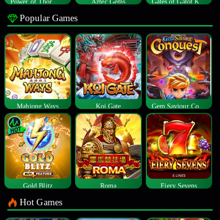
Power of Thor Megaways
Aztec Gems
Gates of Gatot Kaca
Popular Games
Mahjong Ways
Koi Gate
Gem Saviour Conquest
Gold Blitz
Roma
Fiery Sevens
Hot Games