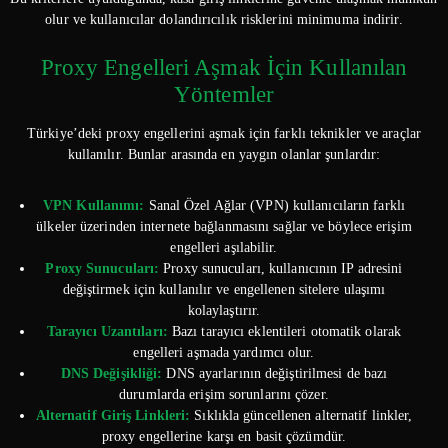
olur ve kullanıcılar dolandırıcılık risklerini minimuma indirir.
Proxy Engelleri Aşmak İçin Kullanılan
Yöntemler
Türkiye’deki proxy engellerini aşmak için farklı teknikler ve araçlar
kullanılır. Bunlar arasında en yaygın olanlar şunlardır:
VPN Kullanımı:
Sanal Özel Ağlar (VPN) kullanıcıların farklı
ülkeler üzerinden internete bağlanmasını sağlar ve böylece erişim
engelleri aşılabilir.
Proxy Sunucuları:
Proxy sunucuları, kullanıcının IP adresini
değiştirmek için kullanılır ve engellenen sitelere ulaşımı
kolaylaştırır.
Tarayıcı Uzantıları:
Bazı tarayıcı eklentileri otomatik olarak
engelleri aşmada yardımcı olur.
DNS Değişikliği:
DNS ayarlarının değiştirilmesi de bazı
durumlarda erişim sorunlarını çözer.
Alternatif Giriş Linkleri:
Sıklıkla güncellenen alternatif linkler,
proxy engellerine karşı en basit çözümdür.