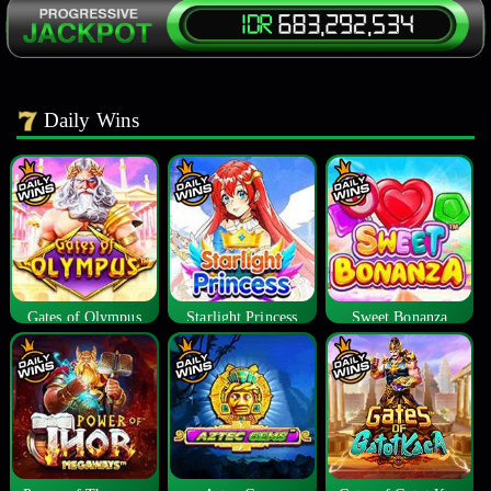
Daily Wins
Gates of Olympus
Starlight Princess
Sweet Bonanza