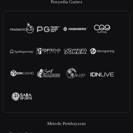
Penyedia Games
Metode Pembayaran