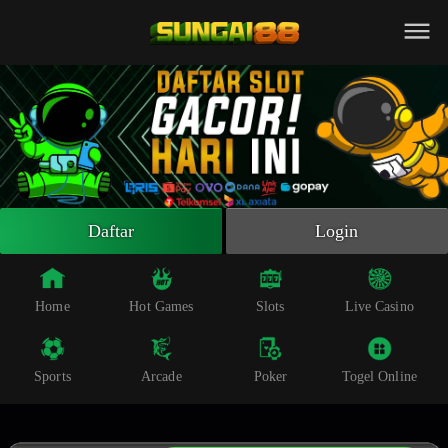
Beranda
Slot Online
Live Casino
Sportsbook
Arcade
Togel Online
Daftar
Login
Poker
Whatsapp
Home
Hot Games
Slots
Live Casino
Telegram
Sports
Arcade
Poker
Togel Online
Livechat