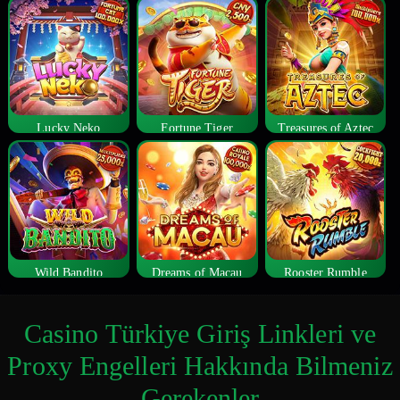
Lucky Neko
Fortune Tiger
Treasures of Aztec
Wild Bandito
Dreams of Macau
Rooster Rumble
Casino Türkiye Giriş Linkleri ve
Proxy Engelleri Hakkında Bilmeniz
Gerekenler