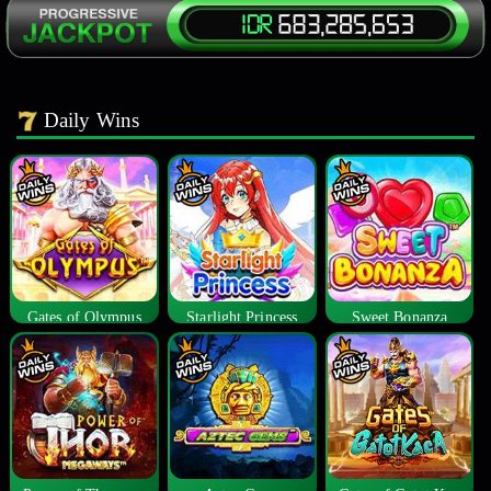
Daily Wins
Gates of Olympus
Starlight Princess
Sweet Bonanza