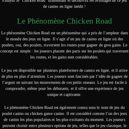
Essayez le “Chicken Road” maintenant et découvrez les avantages de ce jeu
de casino en ligne inédit !
Le Phénomène Chicken Road
Le phénomène Chicken Road est un phénomène qui a pris de l’ampleur dans
le monde des jeux en ligne. Il s’agit d’un jeu de casino en ligne où des
poulets, oui, des poulets, traversent les routes pour gagner de gros gains. Le
concept est simple : les joueurs placent des paris sur les poulets qui traversent
les routes, et les gains sont considérables.
Le jeu est disponible sur plusieurs plateformes de casino en ligne, et il attire
de plus en plus d’attention. Les joueurs sont fascinés par l’idée de gagner de
l’argent en suivant les mouvements de ces petits oiseaux. Le jeu est facile à
comprendre, même pour les débutants, et il offre une expérience de jeu
unique et captivante.
Le phénomène Chicken Road est également connu sous le nom de jeu du
poulet casino ou chicken game casino. Il est considéré comme l’un des jeux
de casino les plus populaires et les plus excitants du moment. Les joueurs
peuvent choisir entre plusieurs options de jeu, telles que le jeu classique, le