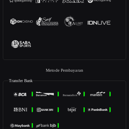
Metode Pembayaran
Transfer Bank