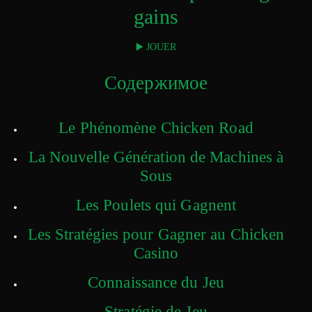
gains
▶️ JOUER
Содержимое
Le Phénomène Chicken Road
La Nouvelle Génération de Machines à
Sous
Les Poulets qui Gagnent
Les Stratégies pour Gagner au Chicken
Casino
Connaissance du Jeu
Stratégie de Jeu