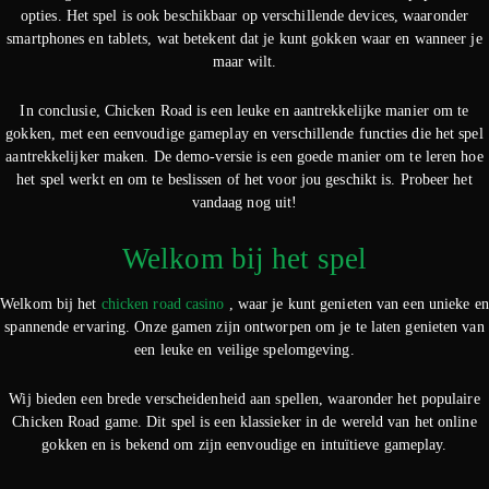
opties. Het spel is ook beschikbaar op verschillende devices, waaronder
smartphones en tablets, wat betekent dat je kunt gokken waar en wanneer je
maar wilt.
In conclusie, Chicken Road is een leuke en aantrekkelijke manier om te
gokken, met een eenvoudige gameplay en verschillende functies die het spel
aantrekkelijker maken. De demo-versie is een goede manier om te leren hoe
het spel werkt en om te beslissen of het voor jou geschikt is. Probeer het
vandaag nog uit!
Welkom bij het spel
Welkom bij het
chicken road casino
, waar je kunt genieten van een unieke en
spannende ervaring. Onze gamen zijn ontworpen om je te laten genieten van
een leuke en veilige spelomgeving.
Wij bieden een brede verscheidenheid aan spellen, waaronder het populaire
Chicken Road game. Dit spel is een klassieker in de wereld van het online
gokken en is bekend om zijn eenvoudige en intuïtieve gameplay.