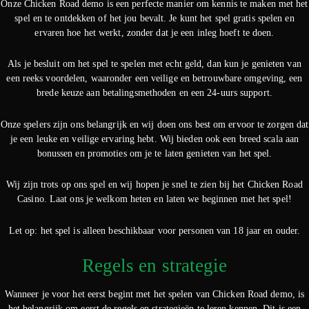
Onze Chicken Road demo is een perfecte manier om kennis te maken met het
spel en te ontdekken of het jou bevalt. Je kunt het spel gratis spelen en
ervaren hoe het werkt, zonder dat je een inleg hoeft te doen.
Als je besluit om het spel te spelen met echt geld, dan kun je genieten van
een reeks voordelen, waaronder een veilige en betrouwbare omgeving, een
brede keuze aan betalingsmethoden en een 24-uurs support.
Onze spelers zijn ons belangrijk en wij doen ons best om ervoor te zorgen dat
je een leuke en veilige ervaring hebt. Wij bieden ook een breed scala aan
bonussen en promoties om je te laten genieten van het spel.
Wij zijn trots op ons spel en wij hopen je snel te zien bij het Chicken Road
Casino. Laat ons je welkom heten en laten we beginnen met het spel!
Let op: het spel is alleen beschikbaar voor personen van 18 jaar en ouder.
Regels en strategie
Wanneer je voor het eerst begint met het spelen van Chicken Road demo, is
het belangrijk om eerst de regels en strategieën te leren kennen. Dit is een