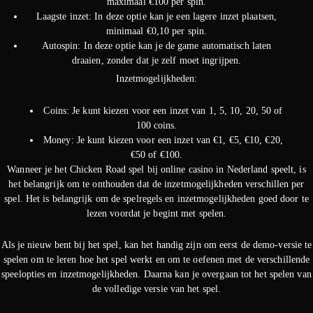
maximaal €100 per spin.
Laagste inzet: In deze optie kan je een lagere inzet plaatsen,
minimaal €0,10 per spin.
Autospin: In deze optie kan je de game automatisch laten
draaien, zonder dat je zelf moet ingrijpen.
Inzetmogelijkheden:
Coins: Je kunt kiezen voor een inzet van 1, 5, 10, 20, 50 of
100 coins.
Money: Je kunt kiezen voor een inzet van €1, €5, €10, €20,
€50 of €100.
Wanneer je het Chicken Road spel bij online casino in Nederland speelt, is
het belangrijk om te onthouden dat de inzetmogelijkheden verschillen per
spel. Het is belangrijk om de spelregels en inzetmogelijkheden goed door te
lezen voordat je begint met spelen.
Als je nieuw bent bij het spel, kan het handig zijn om eerst de demo-versie te
spelen om te leren hoe het spel werkt en om te oefenen met de verschillende
speelopties en inzetmogelijkheden. Daarna kan je overgaan tot het spelen van
de volledige versie van het spel.