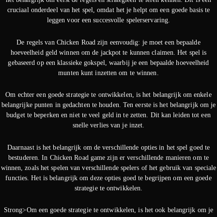
cruciaal onderdeel van het spel, omdat het je helpt om een goede basis te
leggen voor een succesvolle spelerservaring.
De regels van Chicken Road zijn eenvoudig: je moet een bepaalde
hoeveelheid geld winnen om de jackpot te kunnen claimen. Het spel is
gebaseerd op een klassieke gokspel, waarbij je een bepaalde hoeveelheid
munten kunt inzetten om te winnen.
Om echter een goede strategie te ontwikkelen, is het belangrijk om enkele
belangrijke punten in gedachten te houden. Ten eerste is het belangrijk om je
budget te beperken en niet te veel geld in te zetten. Dit kan leiden tot een
snelle verlies van je inzet.
Daarnaast is het belangrijk om de verschillende opties in het spel goed te
bestuderen. In Chicken Road game zijn er verschillende manieren om te
winnen, zoals het spelen van verschillende spelers of het gebruik van speciale
functies. Het is belangrijk om deze opties goed te begrijpen om een goede
strategie te ontwikkelen.
Strong>Om een goede strategie te ontwikkelen, is het ook belangrijk om je