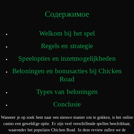
Содержимое
Welkom bij het spel
Regels en strategie
Speelopties en inzetmogelijkheden
Beloningen en bonusacties bij Chicken
Road
Types van beloningen
Conclusie
Wanneer je op zoek bent naar een nieuwe manier om te gokken, is het online
casino een geweldige optie. Er zijn veel verschillende spellen beschikbaar,
waaronder het populaire Chicken Road. In deze review zullen we de