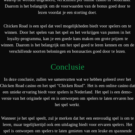
Daarom is het belangrijk om de voorwaarden van de bonus goed door te
lezen voordat je een storting doet.
Chicken Road is een spel dat veel mogelijkheden biedt voor spelers om te
winnen. Door het spelen van het spel en het verkrijgen van punten in het
loyalty-programma, kan je een goede kans maken om grote prijzen te
winnen. Daarom is het belangrijk om het spel goed te leren kennen en om de
verschillende soorten beloningen en bonusacties goed door te lezen.
Conclusie
In deze conclusie, zullen we samenvatten wat we hebben geleerd over het
Chicken Road casino en het spel “Chicken Road”. Het is een online casino dat
een unieke ervaring biedt voor spelers in Nederland. Het spel is een demo-
versie van het originele spel en is ontworpen om spelers te laten ervaren hoe
het spel werkt.
Wanneer je het spel speelt, zul je merken dat het een eenvoudig spel is om te
leren, maar tegelijkertijd ook een uitdaging biedt voor ervaren spelers. Het
spel is ontworpen om spelers te laten genieten van een leuke en spannende