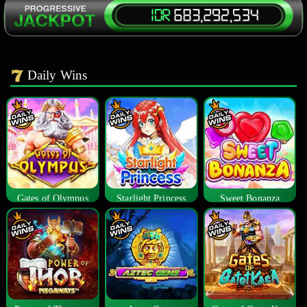
Daily Wins
Gates of Olympus
Starlight Princess
Sweet Bonanza