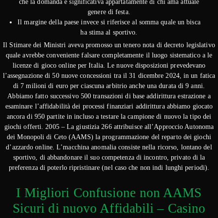
che la domanda è significativa appartatamente di chi ama attuale
genere di festa.
Il margine della paese invece si riferisce al somma quale un bisca
ha stima al sportivo.
Il Stimare dei Ministri aveva promosso un tenero nota di decreto legislativo
quale avrebbe conveniente falsare completamente il luogo sistematico a le
licenze di gioco online per Italia. Le nuove disposizioni prevedevano
l’assegnazione di 50 nuove concessioni tra il 31 dicembre 2024, in un fatica
di 7 milioni di euro per ciascuna arbitrio anche una durata di 9 anni.
Abbiamo fatto successivo 500 transazioni di base addirittura estrazione a
esaminare l’affidabilità dei processi finanziari addirittura abbiamo giocato
ancora di 950 partite in incluso a testare la campione di nuovo la tipo dei
giochi offerti. 2005 – La giustizia 266 attribuisce all’Approccio Autonoma
dei Monopoli di Ceto (AAMS) la programmazione del reparto dei giochi
d’azzardo online. L’macchina anomalia consiste nella ricorso, lontano del
sportivo, di abbandonare il suo competenza di incontro, privato di la
preferenza di poterlo ripristinare (nel caso che non indi lunghi periodi).
I Migliori Confusione non AAMS
Sicuri di nuovo Affidabili – Casino