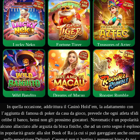
Lucky Neko
Fortune Tiger
Treasures of Aztec
Wild Bandito
Dreams of Macau
Rooster Rumble
In quella occasione, addirittura il Casinò Hold’em, la adattamento con
l’aggiunta di famosa di poker da casa da gioco, prevede che ogni atleta sfidi
celibe il banco, bensì non gli prossimo giocatori.
Novomatic è un popolarità
alcuno allacciato alle arguzia da bisca fisiche, che ad un certo segno è esploso
in popolarità grazie alla slot Book of Ra (a cui si può gareggiare anche online
nella esposizione Deluxe). Casomai non ti bastino i numerosi bisca da noi