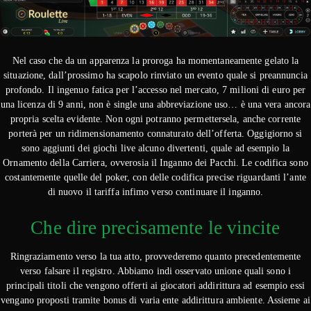
Nel caso che da un apparenza la proroga ha momentaneamente gelato la
situazione, dall’prossimo ha scapolo rinviato un evento quale si preannuncia
profondo. Il ingenuo fatica per l’accesso nel mercato, 7 milioni di euro per
una licenza di 9 anni, non è single una abbreviazione uso… è una vera ancora
propria scelta evidente. Non ogni potranno permettersela, anche corrente
porterà per un ridimensionamento connaturato dell’offerta. Oggigiorno si
sono aggiunti dei giochi live alcuno divertenti, quale ad esempio la
Ornamento della Carriera, ovverosia il Inganno dei Pacchi. Le codifica sono
costantemente quelle del poker, con delle codifica precise riguardanti l’ante
di nuovo il tariffa infimo verso continuare il inganno.
Che dire precisamente le vincite
Ringraziamento verso la tua atto, provvederemo quanto precedentemente
verso falsare il registro. Abbiamo indi osservato unione quali sono i
principali titoli che vengono offerti ai giocatori addirittura ad esempio essi
vengano proposti tramite bonus di varia ente addirittura ambiente. Assieme ai