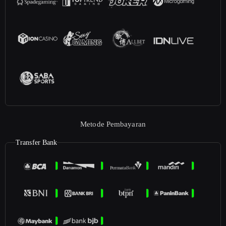
Metode Pembayaran
Transfer Bank