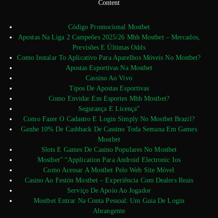
Content
Código Promocional Mostbet
Apostas Na Liga 2 Campeões 2025/26 Mhh Mostbet – Mercados,
Previsões E Últimas Odds
Como Instalar To Aplicativo Para Aparelhos Móveis No Mostbet?
Apostas Esportivas Na Mostbet
Cassino Ao Vivo
Tipos De Apostas Esportivas
Como Envidar Em Esportes Mhh Mostbet?
Segurança E Licença”
Como Fazer O Cadastro E Login Simply No Mostbet Brazil?
Ganhe 10% De Cashback De Cassino Toda Semana Em Games
Mostbet
Slots E Games De Casino Populares No Mostbet
Mostbet” “Application Para Android Electronic Ios
Como Acessar A Mostbet Pelo Web Site Móvel
Casino Ao Festón Mostbet – Experiência Com Dealers Reais
Serviço De Apoio Ao Jogador
Mostbet Entrar Na Conta Pessoal: Um Guia De Login
Abrangente