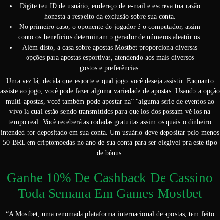
Digite teu ID de usuário, endereço de e-mail e escreva tua razão
honesta a respeito da exclusão sobre sua conta.
No primeiro caso, o oponente do jogador é o computador, assim
como os beneficios determinam o gerador de números aleatórios.
Além disto, a casa sobre apostas Mostbet proporciona diversas
opções para apostas esportivas, atendendo aos mais diversos
gostos e preferências.
Uma vez lá, decida que esporte e qual jogo você deseja assistir. Enquanto
assiste ao jogo, você pode fazer alguma variedade de apostas. Usando a opção
multi-apostas, você também pode apostar na” “alguma série de eventos ao
vivo la cual estão sendo transmitidos para que los dos possam vê-los na
tempo real. Você receberá as rodadas gratuitas assim os quais o dinheiro
intended for depositado em sua conta. Um usuário deve depositar pelo menos
50 BRL em criptomoedas no ano de sua conta para ser elegível pra este tipo
de bônus.
Ganhe 10% De Cashback De Cassino
Toda Semana Em Games Mostbet
“A Mostbet, uma renomada plataforma internacional de apostas, tem feito