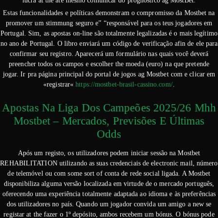
lucra at the até mesmo comunicar do prognóstico ag MostBet.
Estas funcionalidades e políticas demonstram o compromisso da Mostbet na
promover um stimmung seguro e” “responsável para os teus jogadores em
Portugal. Sim, as apostas on-line são totalmente legalizadas é o mais legítimo
no ano de Portugal. O libro enviará um código de verificação afin de ele para
confirmar seu registro. Aparecerá um formulário nas quais você deverá
preencher todos os campos e escolher the moeda (euro) na que pretende
jogar. Ir pra página principal do portal de jogos ag Mostbet com e clicar em
«registrar«
https://mostbet-brasil-cassino.com/
.
Apostas Na Liga Dos Campeões 2025/26 Mhh
Mostbet – Mercados, Previsões E Últimas
Odds
Após um registo, os utilizadores podem iniciar sessão na Mostbet
REHABILITATION utilizando as suas credenciais de electronic mail, número
de telemóvel ou com some sort of conta de rede social ligada. A Mostbet
disponibiliza alguma versão localizada em virtude de o mercado português,
oferecendo uma experiência totalmente adaptada ao idioma e às preferências
dos utilizadores no país. Quando um jogador convida um amigo a new se
registar at the fazer o 1º depósito, ambos recebem um bónus. O bónus pode