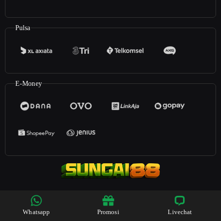
Pulsa
E-Money
©2023
Sungai88
. All rights reserved | 18+
Whatsapp
Promosi
Livechat