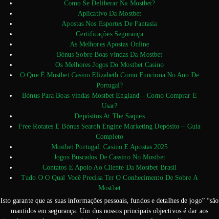
Como Se Deliberar Na Mostbet?
Aplicativo Da Mostbet
Apostas Nos Esportes De Fantasia
Certificações Segurança
As Melhores Apostas Online
Bónus Sobre Boas-vindas Da Mostbet
Os Melhores Jogos Do Mostbet Casino
O Que É Mostbet Casino Elizabeth Como Funciona No Ano De
Portugal?
Bónus Para Boas-vindas Mostbet England – Como Comprar E
Usar?
Depósitos At The Saques
Free Rotates E Bónus Search Engine Marketing Depósito – Guia
Completo
Mostbet Portugal: Casino E Apostas 2025
Jogos Buscados De Cassino No Mostbet
Contatos E Apoio Ao Cliente Da Mostbet Brasil
Tudo O O Qual Você Precisa Ter O Conhecimento De Sobre A
Mostbet
Isto garante que as suas informações pessoais, fundos e detalhes de jogo” “são
mantidos em segurança. Um dos nossos principais objectivos é dar aos