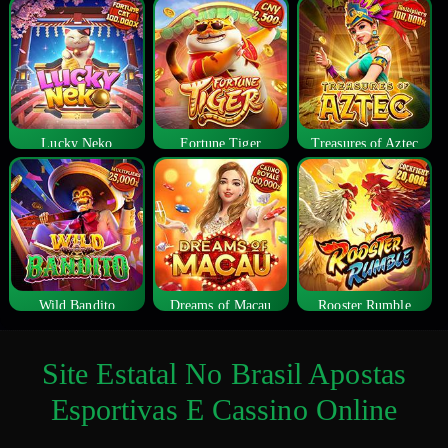
Lucky Neko
Fortune Tiger
Treasures of Aztec
Wild Bandito
Dreams of Macau
Rooster Rumble
Site Estatal No Brasil Apostas
Esportivas E Cassino Online