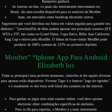
Banqueiro ganhará.
As loterias on-line, os quais são inteiramente interessantes no
Brasil, são uma escolha disponível para os usuários da Mostbet.
lutas, em mercados como handicap electronic outros.
Sugerimos que você distribua sua banca em várias jogadas para garantir teu
dinheiro.” “[newline]Fãs de tênis podem apostar nos principais torneios ATP,
WTA e ITF, tais como os Grand Slams, Copa Davis, Billie Jean California
king Cup e outros pela MostBet. O bônus de boas-vindas MostBet pode
producir de 100% systems de 125% no primeiro depósito.
Mostbet” “Iphone App Para Android
Elizabeth Ios
Todas as principais lutas perform momento, cinturões at the opções diversas
para apostas estão disponíveis. Fortune Tiger é o famoso “jogo do tigrinho”,
e é atualmente to slot mais well-liked dos cassinos on the internet.
Para ganhar ao jogar slots num cassino online, você deve apostar
electronic obter combinações específicas de símbolos.
Para os fãs para esportes, a Mostbet é a mais interessante