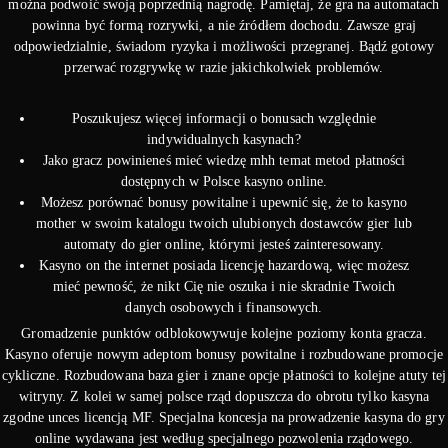
można podwoić swoją poprzednią nagrodę. Pamiętaj, że gra na automatach
powinna być formą rozrywki, a nie źródłem dochodu. Zawsze graj
odpowiedzialnie, świadom ryzyka i możliwości przegranej. Bądź gotowy
przerwać rozgrywkę w razie jakichkolwiek problemów.
Poszukujesz więcej informacji o bonusach względnie
indywidualnych kasynach?
Jako gracz powinieneś mieć wiedzę mhh temat metod płatności
dostępnych w Polsce kasyno online.
Możesz porównać bonusy powitalne i upewnić się, że to kasyno
mother w swoim katalogu twoich ulubionych dostawców gier lub
automaty do gier online, którymi jesteś zainteresowany.
Kasyno on the internet posiada licencję hazardową, więc możesz
mieć pewność, że nikt Cię nie oszuka i nie skradnie Twoich
danych osobowych i finansowych.
Gromadzenie punktów odblokowywuje kolejne poziomy konta gracza.
Kasyno oferuje nowym adeptom bonusy powitalne i rozbudowane promocje
cykliczne. Rozbudowana baza gier i znane opcje płatności to kolejne atuty tej
witryny. Z kolei w samej polsce rząd dopuszcza do obrotu tylko kasyna
zgodne unces licencją MF. Specjalna koncesja na prowadzenie kasyna do gry
online wydawana jest według specjalnego pozwolenia rządowego.