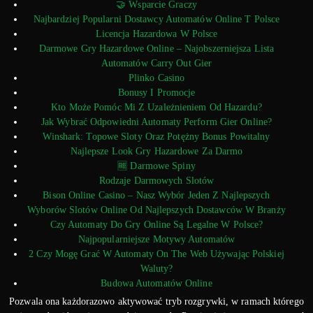
🤝 Wsparcie Graczy
Najbardziej Popularni Dostawcy Automatów Online T Polsce
Licencja Hazardowa W Polsce
Darmowe Gry Hazardowe Online – Najobszerniejsza Lista
Automatów Carry Out Gier
Plinko Casino
Bonusy I Promocje
Kto Może Pomóc Mi Z Uzależnieniem Od Hazardu?
Jak Wybrać Odpowiedni Automaty Perform Gier Online?
Winshark: Topowe Sloty Oraz Potężny Bonus Powitalny
Najlepsze Look Gry Hazardowe Za Darmo
🆓 Darmowe Spiny
Rodzaje Darmowych Slotów
Bison Online Casino – Nasz Wybór Jeden Z Najlepszych
Wyborów Slotów Online Od Najlepszych Dostawców W Branży
Czy Automaty Do Gry Online Są Legalne W Polsce?
Najpopularniejsze Motywy Automatów
2 Czy Mogę Grać W Automaty On The Web Używając Polskiej
Waluty?
Budowa Automatów Online
Pozwala ona każdorazowo aktywować tryb rozgrywki, w ramach którego