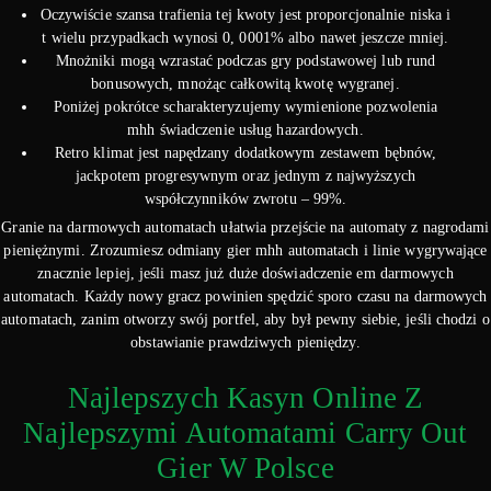
Oczywiście szansa trafienia tej kwoty jest proporcjonalnie niska i
t wielu przypadkach wynosi 0, 0001% albo nawet jeszcze mniej.
Mnożniki mogą wzrastać podczas gry podstawowej lub rund
bonusowych, mnożąc całkowitą kwotę wygranej.
Poniżej pokrótce scharakteryzujemy wymienione pozwolenia
mhh świadczenie usług hazardowych.
Retro klimat jest napędzany dodatkowym zestawem bębnów,
jackpotem progresywnym oraz jednym z najwyższych
współczynników zwrotu – 99%.
Granie na darmowych automatach ułatwia przejście na automaty z nagrodami
pieniężnymi. Zrozumiesz odmiany gier mhh automatach i linie wygrywające
znacznie lepiej, jeśli masz już duże doświadczenie em darmowych
automatach. Każdy nowy gracz powinien spędzić sporo czasu na darmowych
automatach, zanim otworzy swój portfel, aby był pewny siebie, jeśli chodzi o
obstawianie prawdziwych pieniędzy.
Najlepszych Kasyn Online Z
Najlepszymi Automatami Carry Out
Gier W Polsce