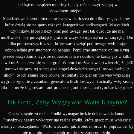
pod kątem urządzeń mobilnych, aby móc cieszyć się grą w
dowolnym miejscu.
Standardowe kasyno internetowe zapewnia dostęp do kilku tysięcy slotów,
które dzielą się na sporo różnych kategorii we podkategorii. Wszystkich
czynników, które należy brać pod uwagę, jest tak dużo, że nie ma
możliwości, aby początkujący gracz to wszystko ogarnął na własną rękę. Oto
kilka podstawowych zasad, które warto wziąć pod uwagę, wybierając
odpowiednie gry automaty do habgier. Popularne automaty online słyną
przede wszystkim z tego, że są bardzo łatwe i dosłownie każdy już w kilka
chwil może nauczyć się w nie grać. W teorii można nawet stwierdzić, że jeśli
postawi się przy tej samej grze kogoś doświadczonego i losową osobę „z
ulicy”, to ich szanse będą równe. Automaty do gier on the web wypłacają
wygrane zgodnie z zasadami generatora liczb losowych i actually w tę zasadę
nikt nie może ingerować – ani producent, ani kasyno, ani tym bardziej gracz.
Jak Grać, Żeby Wygrywać Watts Kasynie?
Gra w kasynie za realne środki wymagać będzie doładowania konta.
Prawdziwy hazard wykorzystuje realne środki, które gracz musi wpłacić z
własnych oszczędności. Warto wiedzieć, jak zrobić in order to poprawnie, by
nie und nimmer popełnić po drodze żadnego błędu.