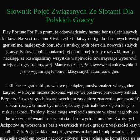
Słownik Pojęć Związanych Ze Slotami Dla
Polskich Graczy
Play Fortune For Fun promuje odpowiedzialny hazard bez uzależniających
skutków. Nasza strona umożliwia szybki i łatwy dostęp do darmowych wersji
gier online, najlepszych bonusów i atrakcyjnych ofert dla nowych i stałych
graczy. Kończąc opis popularnej tej popularnej formy rozrywki, mamy
nadzieję, że rozwiązaliśmy wszystkie wątpliwości towarzyszące wyborowi
miejsca do gry treningowej. Mamy nadzieję, że powyższe akapity szybko i
jasno wyjaśniają fenomen klasycznych automatów gier.
Jeśli chcesz grać mhh prawdziwe pieniądze, musisz znaleźć wiarygodne
kasyno, w którym możesz dokonać wpłaty we postawić prawdziwy zakład.
Bezpieczeństwo w grach hazardowych ma zasadnicze znaczenie, ponieważ 10
obszar rozrywki może być niebezpieczny, jeśli natkniesz się em kasyno
niskiej jakości. To sloty, które mogą wypłacić znacznie większe nagrody on
the web w porównaniu carry out standardowych automatów. Kwoty tych
Jackpotów są tworzone na bazie wszystkich stawek graczy z większości kasyn
online. Z każdego zakładu na progresywnym Jackpocie odprowadzana jest
niewielka część em poczet nagrody głównej, która rośnie, aż komuś uda się ją