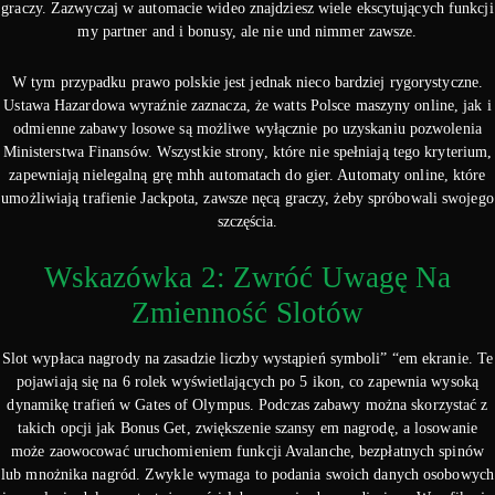
graczy. Zazwyczaj w automacie wideo znajdziesz wiele ekscytujących funkcji
my partner and i bonusy, ale nie und nimmer zawsze.
W tym przypadku prawo polskie jest jednak nieco bardziej rygorystyczne.
Ustawa Hazardowa wyraźnie zaznacza, że watts Polsce maszyny online, jak i
odmienne zabawy losowe są możliwe wyłącznie po uzyskaniu pozwolenia
Ministerstwa Finansów. Wszystkie strony, które nie spełniają tego kryterium,
zapewniają nielegalną grę mhh automatach do gier. Automaty online, które
umożliwiają trafienie Jackpota, zawsze nęcą graczy, żeby spróbowali swojego
szczęścia.
Wskazówka 2: Zwróć Uwagę Na
Zmienność Slotów
Slot wypłaca nagrody na zasadzie liczby wystąpień symboli” “em ekranie. Te
pojawiają się na 6 rolek wyświetlających po 5 ikon, co zapewnia wysoką
dynamikę trafień w Gates of Olympus. Podczas zabawy można skorzystać z
takich opcji jak Bonus Get, zwiększenie szansy em nagrodę, a losowanie
może zaowocować uruchomieniem funkcji Avalanche, bezpłatnych spinów
lub mnożnika nagród. Zwykle wymaga to podania swoich danych osobowych