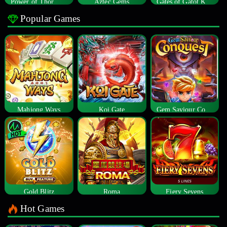
Power of Thor Megaways
Aztec Gems
Gates of Gatot Kaca
Popular Games
Mahjong Ways
Koi Gate
Gem Saviour Conquest
Gold Blitz
Roma
Fiery Sevens
Hot Games