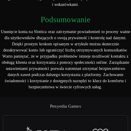
i wskazówkami.
Podsumowanie
Usunięcie konta na Slottica oraz zatrzymanie powiadomień to procesy ważne
dla użytkowników dbających o swoją prywatność i kontrolę nad danymi.
Dzięki prostym krokom opisanym w artykule można skutecznie
dezaktywować konto lub ograniczyć liczbę otrzymywanych komunikatów.
Warto pamiętać, że w przypadku problemów istnieje możliwość kontaktu z
obsługą klienta oraz korzystania z pomocy społeczności online. Zarządzanie
ustawieniami prywatności pozwala natomiast utrzymać bezpieczeństwo
danych nawet podczas dalszego korzystania z platformy. Zachowanie
świadomości i korzystanie z dostępnych narzędzi to klucz do komfortu i
bezpieczeństwa w świecie cyfrowych usług.
Penyedia Games