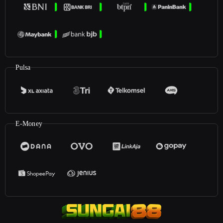
Pulsa
E-Money