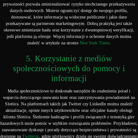
prywatności pozwala zminimalizować ryzyko niechcianego przekazywania
danych osobowych. Możesz ograniczyć dostęp do swojego profilu,
dostosować, które informacje są widoczne publicznie i jakie dane
przekazywane są partnerom marketingowym. Dobrą praktyką jest także
okresowe zmienianie hasła oraz korzystanie z dwustopniowej weryfikacji,
jeśli platforma ją oferuje. Więcej informacji o ochronie danych można
znaleźć w artykule na stronie
New York Times
.
5. Korzystanie z mediów
społecznościowych do pomocy i
informacji
Media społecznościowe to doskonałe narzędzie do znalezienia porad i
wsparcia dotyczącego usuwania kont oraz zatrzymywania powiadomień na
Slottica. Na platformach takich jak Twitter czy LinkedIn można znaleźć
aktualizacje, opinie innych użytkowników oraz oficjalne kanały obsługi
klienta Slottica. Śledzenie hashtagów i profili związanych z tematyką gier
hazardowych może pomóc w szybkim rozwiązaniu problemów. Przykładowo,
zaawansowane dyskusje i porady dotyczące bezpieczeństwa i prywatności są
dostępne na
Twitterze
, gdzie użytkownicy dzielą się swoimi doświadczeniami