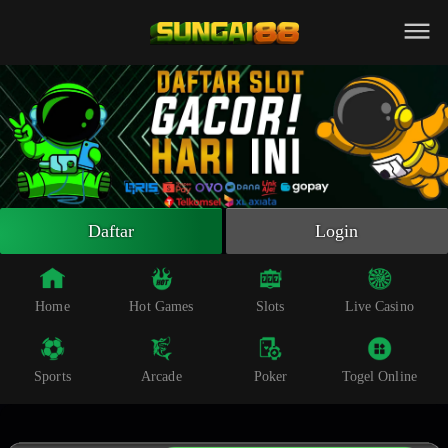
Beranda
Slot Online
Live Casino
Sportsbook
Arcade
Togel Online
Daftar
Login
Poker
Whatsapp
Home
Hot Games
Slots
Live Casino
Telegram
Sports
Arcade
Poker
Togel Online
Livechat