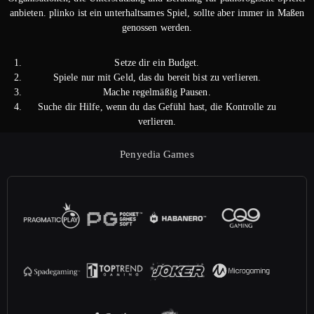
anbieten. plinko ist ein unterhaltsames Spiel, sollte aber immer in Maßen
genossen werden.
Setze dir ein Budget.
Spiele nur mit Geld, das du bereit bist zu verlieren.
Mache regelmäßig Pausen.
Suche dir Hilfe, wenn du das Gefühl hast, die Kontrolle zu
verlieren.
Penyedia Games