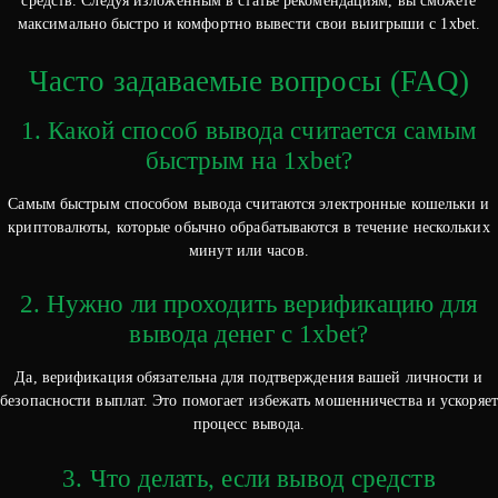
средств. Следуя изложенным в статье рекомендациям, вы сможете
максимально быстро и комфортно вывести свои выигрыши с 1xbet.
Часто задаваемые вопросы (FAQ)
1. Какой способ вывода считается самым
быстрым на 1xbet?
Самым быстрым способом вывода считаются электронные кошельки и
криптовалюты, которые обычно обрабатываются в течение нескольких
минут или часов.
2. Нужно ли проходить верификацию для
вывода денег с 1xbet?
Да, верификация обязательна для подтверждения вашей личности и
безопасности выплат. Это помогает избежать мошенничества и ускоряет
процесс вывода.
3. Что делать, если вывод средств