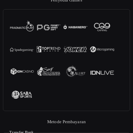
Penyedia Games
Metode Pembayaran
Transfer Bank