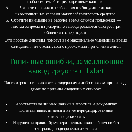
чтобы система быстрее «приняла» ваш счет.
Читаете правила и требования по бонусам, так как
невыполненные условия могут заблокировать средства.
Обратите внимание на рабочее время службы поддержки —
иногда запросы на ускорение вывода решаются быстрее при
общении с оператором.
Эти простые действия помогут вам максимально уменьшить время
ожидания и не столкнуться с проблемами при снятии денег.
Типичные ошибки, замедляющие
вывод средств с 1xbet
Часто игроки сталкиваются с задержками либо отказом при выводе
денег по причине следующих ошибок:
Несоответствие личных данных в профиле и документах.
Попытки вывести деньги на не верифицированные
платежные реквизиты.
Нарушения правил букмекера: использование бонусов без
отыгрыша, подозрительные ставки.