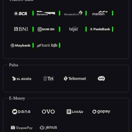
Pulsa
E-Money