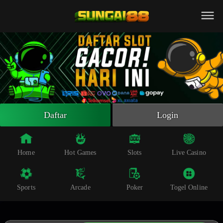
Beranda
Slot Online
Live Casino
Sportsbook
Arcade
Togel Online
Daftar
Login
Poker
Whatsapp
Home
Hot Games
Slots
Live Casino
Telegram
Sports
Arcade
Poker
Togel Online
Livechat