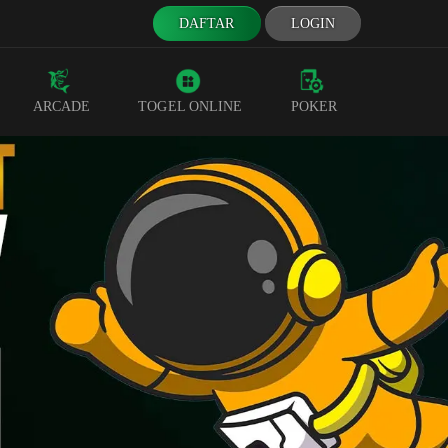
DAFTAR
LOGIN
ARCADE
TOGEL ONLINE
POKER