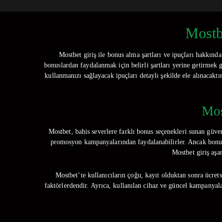
Mostbe
Mostbet giriş ile bonus alma şartları ve ipuçları hakkınd
bonuslardan faydalanmak için belirli şartları yerine getirmek
kullanmanızı sağlayacak ipuçları detaylı şekilde ele alınacakt
Mos
Mostbet, bahis severlere farklı bonus seçenekleri sunan güven
promosyon kampanyalarından faydalanabilirler. Ancak bonuslar
Mostbet giriş aşa
Mostbet’te kullanıcıların çoğu, kayıt olduktan sonra ücret
faktörlerdendir. Ayrıca, kullanılan cihaz ve güncel kampanyala