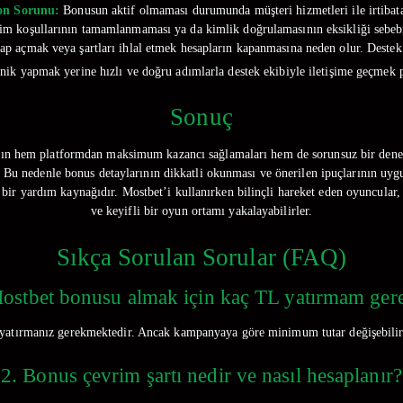
on Sorunu:
Bonusun aktif olmaması durumunda müşteri hizmetleri ile irtibat
m koşullarının tamamlanmaması ya da kimlik doğrulamasının eksikliği sebebi
p açmak veya şartları ihlal etmek hesapların kapanmasına neden olur. Destek 
anik yapmak yerine hızlı ve doğru adımlarla destek ekibiyle iletişime geçmek p
Sonuç
cıların hem platformdan maksimum kazancı sağlamaları hem de sorunsuz bir dene
ir. Bu nedenle bonus detaylarının dikkatli okunması ve önerilen ipuçlarının uygu
i bir yardım kaynağıdır. Mostbet’i kullanırken bilinçli hareket eden oyuncular
ve keyifli bir oyun ortamı yakalayabilirler.
Sıkça Sorulan Sorular (FAQ)
ostbet bonusu almak için kaç TL yatırmam ger
 yatırmanız gerekmektedir. Ancak kampanyaya göre minimum tutar değişebilir, 
2. Bonus çevrim şartı nedir ve nasıl hesaplanır?