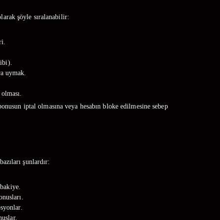
larak şöyle sıralanabilir:
i.
ibi).
ara uymak.
 olması.
 bonusun iptal olmasına veya hesabın bloke edilmesine sebep
bazıları şunlardır:
 bakiye.
onusları.
syonlar.
uslar.