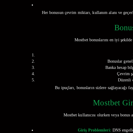
Her bonusun çevrim miktarı, kullanım alanı ve geçerli
Bonus
Mostbet bonuslarını en iyi şekilde
Bonuslar genell
Banka hesap bil
Çevrim şa
Düzenli 
Bu ipuçları, bonusların sizlere sağlayacağı fa
Mostbet Gir
Mostbet kullanıcısı olurken veya bonus a
Giriş Problemleri:
DNS engellem