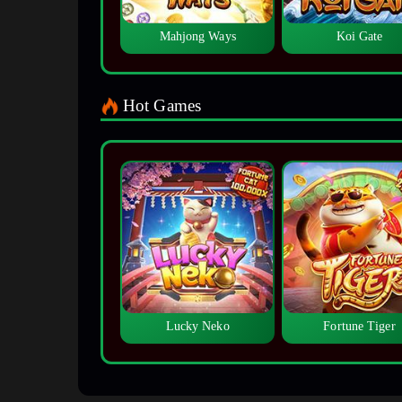
Mahjong Ways
Koi Gate
Hot Games
Lucky Neko
Fortune Tiger