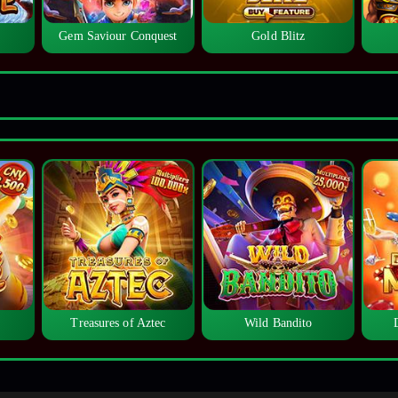
Gem Saviour Conquest
Gold Blitz
Treasures of Aztec
Wild Bandito