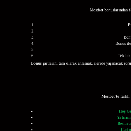
Mostbet bonuslarından fay
E
Bonu
Bonus ile
Tek bir
Bonus şartlarını tam olarak anlamak, ileride yaşanacak sor
Mostbet’te farklı 
Hoş Ge
Yatırım
Bedava
Casin