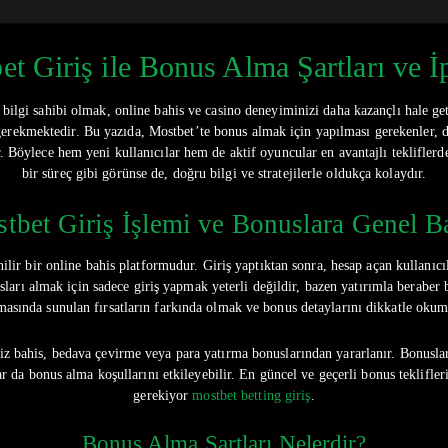
t Giriş ile Bonus Alma Şartları ve İ
a bilgi sahibi olmak, online bahis ve casino deneyiminizi daha kazançlı hale g
 gerekmektedir. Bu yazıda, Mostbet’te bonus almak için yapılması gerekenler,
ır. Böylece hem yeni kullanıcılar hem de aktif oyuncular en avantajlı teklifl
bir süreç gibi görünse de, doğru bilgi ve stratejilerle oldukça kolaydır.
tbet Giriş İşlemi ve Bonuslara Genel B
ilir bir online bahis platformudur. Giriş yaptıktan sonra, hesap açan kullanıcıl
ı almak için sadece giriş yapmak yeterli değildir, bazen yatırımla beraber bel
masında sunulan fırsatların farkında olmak ve bonus detaylarını dikkatle oku
siz bahis, bedava çevirme veya para yatırma bonuslarından yararlanır. Bonusla
r da bonus alma koşullarını etkileyebilir. En güncel ve geçerli bonus teklifle
gerekiyor
mostbet betting giriş
.
Bonus Alma Şartları Nelerdir?