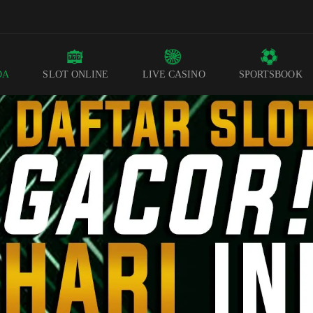
DA
SLOT ONLINE
LIVE CASINO
SPORTSBOOK