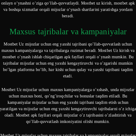
onlayn o‘ynashni o‘ziga qo‘llab-quvvatlaydi. Mostbet uz kirish, mostbet apk
va boshqa xizmatlar orqali mijozlar o‘ynash shartlarini yaratishga yordam
beradi.
Maxsus tajribalar va kampaniyalar
Mostbet Uz mijozlar uchun eng yaxshi tajribani qo’llab-quvvatlash uchun
maxsus kampaniyalarga va tajribalarga ruzimat beradi. Mostbet Uz kirish va
mostbet o’ynash ishlab chiqarilgan apk fayllari orqali o’ynash mumkin. Bu
tajribalar mijozlar uchun eng yaxshi kengaytiruvchi va o’zgarishi mumkin
bo’lgan platforma bo’lib, har kishi uchun qulay va yaxshi tajribani taqdim
etadi.
Mostbet Uz mijozlar uchun maxsus kampaniyalarga o’xshash, unda mijozlar
uchun maxsus boni, qo’ng’iroqchilar va bonuslar taqdim etiladi. Bu
kampaniyalar mijozlar uchun eng yaxshi tajribani taqdim etish uchun
yaratilgan va mijozlar uchun eng yaxshi kengaytiruvchi tajribalarni o’z ichiga
oladi. Mostbet apk fayllari orqali mijozlar o’z tajribasini o’zlashtirish va
qo’llab-quvvatlash imkoniyatini olishi mumkin.
Mostbet Uz mijozlar uchun maxsus tajribalar va kampaniyalar orqali mijozlar