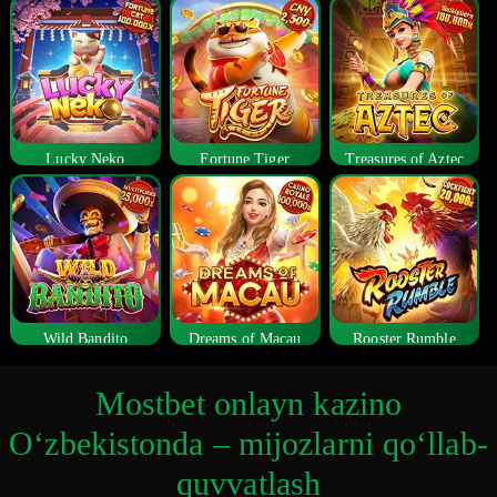
Lucky Neko
Fortune Tiger
Treasures of Aztec
Wild Bandito
Dreams of Macau
Rooster Rumble
Mostbet onlayn kazino
O‘zbekistonda – mijozlarni qo‘llab-
quvvatlash