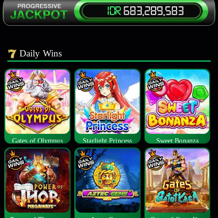
Daily Wins
Gates of Olympus
Starlight Princess
Sweet Bonanza