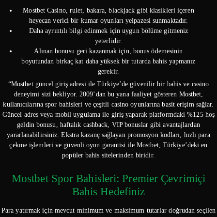
Mostbet Casino, rulet, bakara, blackjack gibi klasikleri içeren
heyecan verici bir kumar oyunları yelpazesi sunmaktadır.
Daha ayrıntılı bilgi edinmek için uygun bölüme gitmeniz
yeterlidir.
Alınan bonusu geri kazanmak için, bonus ödemesinin
boyutundan birkaç kat daha yüksek bir tutarda bahis yapmanız
gerekir.
“Mostbet güncel giriş adresi ile Türkiye’de güvenilir bir bahis ve casino
deneyimi sizi bekliyor. 2009’dan bu yana faaliyet gösteren Mostbet,
kullanıcılarına spor bahisleri ve çeşitli casino oyunlarına basit erişim sağlar.
Güncel adres veya mobil uygulama ile giriş yaparak platformdaki %125 hoş
geldin bonusu, haftalık cashback, VIP bonuslar gibi avantajlardan
yararlanabilirsiniz. Ekstra kazanç sağlayan promosyon kodları, hızlı para
çekme işlemleri ve güvenli oyun garantisi ile Mostbet, Türkiye’deki en
popüler bahis sitelerinden biridir.
Mostbet Spor Bahisleri: Premier Çevrimiçi
Bahis Hedefiniz
Para yatırmak için mevcut minimum ve maksimum tutarlar doğrudan seçilen