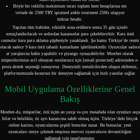
Böyle bir teklifin maksimum tutarı toplam hem hesaplarına em
virtude de 2500 TRY sprained ankle treatment 250fs ulaşıyor
miktar hesabı.
Yapılan tüm bahisler, etkinlik sona erdikten sonra 35 gün içinde
sonuçlandırılacak ve ardından kazananlar para çekebilecektir. Kara üstü
casinolar kara para aklama şüphesiyle yasaklandı. Şu kamu Türkiye’de resmi
olarak sadece 9 kara üstü tabanlı kumarhane işletilmektedir. Oyuncular sadece
at yarışlarına bahis yapabilir ve piyango oynayabilirler. Mostbet olarak
müşterilerimize acil olmayan sorularınız için [email protected] adresinden e-
posta destek seçeneği sunuyoruz. Deneyimli temsilcilerden oluşan ekibimiz,
platformumuzda kusursuz bir deneyim sağlamak için hızlı yanıtlar sağlar.
Mobil Uygulama Özelliklerine Genel
Bakış
Mostbet-də, müştərilər, özü üçün ən yaxşı və çox məsafədə olan oyunları seçə
bilər və beləliklə, öz ayrı kazancına sahib olmaq üçün. Türkiye’deki birçok
online kazino, oyuncularına çeşitli bonuslar sunar. Bu bonuslar, yeni
oyuncuları siteye çekmek empieza mevcut oyuncuların devamlılığını
sağlamak için tasarlanmıştır.