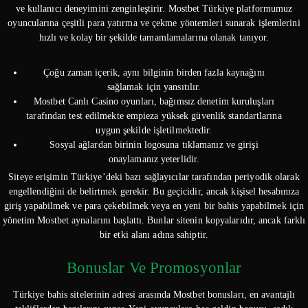
ve kullanıcı deneyimini zenginleştirir. Mostbet Türkiye platformumuz
oyuncularına çeşitli para yatırma ve çekme yöntemleri sunarak işlemlerini
hızlı ve kolay bir şekilde tamamlamalarına olanak tanıyor.
Çoğu zaman içerik, aynı bilginin birden fazla kaynağını
sağlamak için yansıtılır.
Mostbet Canlı Casino oyunları, bağımsız denetim kuruluşları
tarafından test edilmekte empieza yüksek güvenlik standartlarına
uygun şekilde işletilmektedir.
Sosyal ağlardan birinin logosuna tıklamanız ve girişi
onaylamanız yeterlidir.
Siteye erişimin Türkiye’deki bazı sağlayıcılar tarafından periyodik olarak
engellendiğini de belirtmek gerekir. Bu geçicidir, ancak kişisel hesabınıza
giriş yapabilmek ve para çekebilmek veya en yeni bir bahis yapabilmek için
yönetim Mostbet aynalarını başlattı. Bunlar sitenin kopyalarıdır, ancak farklı
bir etki alanı adına sahiptir.
Bonuslar Ve Promosyonlar
Türkiye bahis sitelerinin adresi arasında Mostbet bonusları, en avantajlı