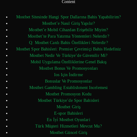
Content
Mostbet Sitesinde Hangi Spor Dallarına Bahis Yapabilirim?
Mostbet’e Nasıl Giriş Yapılır?
Mostbet’e Mobil Cihazdan Erişebilir Miyim?
Mostbet’te Para Yatırma Yöntemleri Nelerdir?
Q: Mostbet Canlı Bahis Özellikleri Nelerdir?
Mostbet Spor Bahisleri: Premier Çevrimiçi Bahis Hedefiniz
Mostbet Nedir Ve Türkiye’de Güvenilir Mi?
Mobil Uygulama Özelliklerine Genel Bakış
Mostbet Bonus Ve Promosyonları
Ios Için İndirme
Bonuslar Ve Promosyonlar
Mostbet Gambling Establishment Incelemesi
Mostbet Promosyon Kodu
Mostbet Türkiye’de Spor Bahisleri
Mostbet Giriş
E-spor Bahisleri
En İyi̇ Mostbet Oyunlari
Türk Müşteri Hizmetleri Mevcut Mu?
Mostbet Güncel Giriş