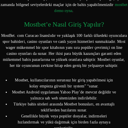
zamanda bölgesel seviyelerdeki maçlar için de bahis yapabilmenizdir
mostbet
demo oyna
.
Mostbet’e Nasıl Giriş Yapılır?
MostBet. com Curacao lisanslıdır ve yaklaşık 100 farklı ülkedeki oyunculara
spor bahisleri, casino oyunları ve canlı yayın hizmetleri sunmaktadır. Most
wager mükemmel bir spor kitabının yanı sıra popüler çevrimiçi on line
casino oyunları da sunar. Her ikisi para büyük kazançları garanti eden
mükemmel bahis pazarlarına ve yüksek oranlara sahiptir. Mostbet oyunlar,
her tür oyuncunun zevkine hitap eden geniş bir yelpazeye sahiptir.
Mostbet, kullanıcılarının sorunsuz bir giriş yapabilmesi için
kolay empieza güvenli bir system” “sunar.
Mostbet Android uygulaması Yahoo Play’de mevcut değildir ve
yalnızca sah web sitemizden indirilebilir.
Türkiye bahis siteleri arasında Mostbet bonusları, en avantajlı
tekliflerden bazılarını sunar.
Genellikle büyük veya popüler dosyalar, indirmeleri
hızlandırmak ve yükü dağıtmak için birden fazla aynaya