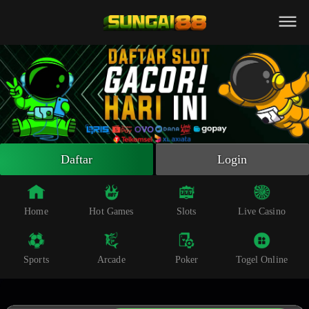
Beranda
Slot Online
Live Casino
Sportsbook
Arcade
Togel Online
Daftar
Login
Poker
Whatsapp
Home
Hot Games
Slots
Live Casino
Telegram
Sports
Arcade
Poker
Togel Online
Livechat