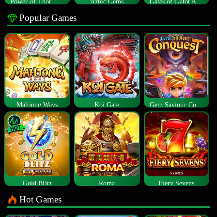
Power of Thor Megaways
Aztec Gems
Gates of Gatot Kaca
Popular Games
Mahjong Ways
Koi Gate
Gem Saviour Conquest
Gold Blitz
Roma
Fiery Sevens
Hot Games