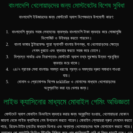
বাংলাদেশি খেলোয়াড়দের জন্য মোস্টবেটের বিশেষ সুবিধা
বাংলাদেশি ইউজারদের জন্য মোস্টবেট অ্যাপ বিশেষভাবে উপযোগী কারণ:
বাংলাদেশি মুদ্রায় সহজ লেনদেনের ব্যবস্থাঃ বাংলাদেশি টাকা ব্যবহার করে সোজাসুজি
ডিপোজিট ও উইথড্র করতে পারবেন।
বাংলা ভাষার ইন্টারফেসঃ পুরো অ্যাপটি বাংলায় উপলব্ধ, যা খেলোয়াড়দের ক্ষেত্রে
গেমস বুঝতে এবং ব্যবহার করতে সহজ করে তোলে।
বিশ্বস্ত সার্ভার এবং নিরাপত্তাঃ মোস্টবেট অ্যাপ তথ্য সুরক্ষায় উন্নত প্রযুক্তি
ব্যবহার করে থাকে।
২৪/৭ গ্রাহক সেবা বাংলায়ঃ সমস্ত ধরণের প্রশ্ন ও সমস্যার দ্রুত সমাধান পাওয়া
যায়।
বোনাস ও প্রোমোশনঃ বিশেষ teklifler ও বোনাসের মাধ্যমে খেলোয়াড়দের
অনুপ্রাণিত করা হয় খেলার জন্য।
লাইভ ক্যাসিনোর মাধ্যমে মোবাইল গেমিং অভিজ্ঞতা
মোস্টবেট অ্যাপ মোবাইল ডিভাইসে ব্যবহার করার জন্য অনুকূলিত হওয়ায়, খেলোয়াড়রা যেকোন
জায়গা থেকে লাইভ ক্যাসিনো গেম উপভোগ করতে পারেন। মোবাইল প্লেয়াররা দ্রুত লেনদেন করতে
পারে, রিয়েল-টাইম চ্যাটের মাধ্যমে ডিলার এবং অন্যান্য খেলোয়াড়দের সঙ্গে যোগাযোগ করতে পারে।
অ্যাপের লো-ল্যাটেন্সি ভিডিও স্ট্রিমিং নিশ্চিত করে গেম প্রক্রিয়াটি দেরি বা বিঘ্ন ছাড়াই চলে। এর