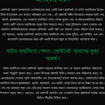
মোস্টবেট অ্যাপ বাংলাদেশের খেলোয়াড়দের জন্য একটি দারুণ প্ল্যাটফর্ম, যা লাইভ ক্যাসিনোর রিয়েল-
টাইম উত্তেজনা এবং বাস্তব অভিজ্ঞতা এনে দেয়। এই অ্যাপটি সজীব ডিলারদের মাধ্যমে স্লট গেম,
রুলেট, ব্ল্যাকজ্যাক, এবং অন্যান্য ক্যাসিনো গেমস খেলার সুযোগ দেয়, যা ব্যবহারকারীদের বাড়িতে
বসেই একটি বাস্তব ক্যাসিনোর আনন্দ নিতে সহায়তা করে। সহজ ইন্টারফেস, দ্রুত লেনদেন এবং
মোবাইল অপ্টিমাইজেশনের মাধ্যমে মোস্টবেট একটি স্মার্ট এবং নিরাপদ খেলার পরিবেশ তৈরি করেছে।
এই প্রবন্ধে, আমরা মোস্টবেট অ্যাপে লাইভ ক্যাসিনো গেম খেলার সুবিধা, এর বৈশিষ্ট্য, এবং কেন
বাংলাদেশি খেলোয়াড়দের জন্য এটি একটি উত্তম পছন্দ তা বিস্তারিত আলোচনা করব।
লাইভ ক্যাসিনো গেমস: মোস্টবেট অ্যাপের মুখ্য
আকর্ষণ
লাইভ ক্যাসিনো গেমস মোস্টবেট অ্যাপে সবচেয়ে জনপ্রিয় অংশ, যা বাস্তব ক্যাসিনো পরিবেশের
যথার্থ অনুভূতি প্রদান করে। এখানে ডিলাররা সরাসরি ভিডিও মাধ্যমে খেলা পরিচালনা করেন, যা
খেলোয়াড়দের গেমসের প্রতি আস্থাশীল এবং উত্তেজনাপূর্ণ রাখতে সাহায্য করে। মোস্টবেটের লাইভ
ক্যাসিনো বিভাগে ব্ল্যাকজ্যাক, রুলেট, ব্যাকারাট, এবং ড্রয়িং গেমের ভিন্ন ধরণের বিকল্প পাওয়া যায়।
গেম প্লে অত্যন্ত মসৃণ এবং দেরি ছাড়া সংযোগ থাকার কারণে খেলোয়াড়রা স্বাধীনভাবে খেলার সময়
উপভোগ করতে পারে। এছাড়াও, এই অ্যাপটি মোবাইল এবং ডেস্কটপ উভয় প্ল্যাটফর্মে সর্বোচ্চ মানের
ভিডিও স্ট্রিমিং নিশ্চিত করে।