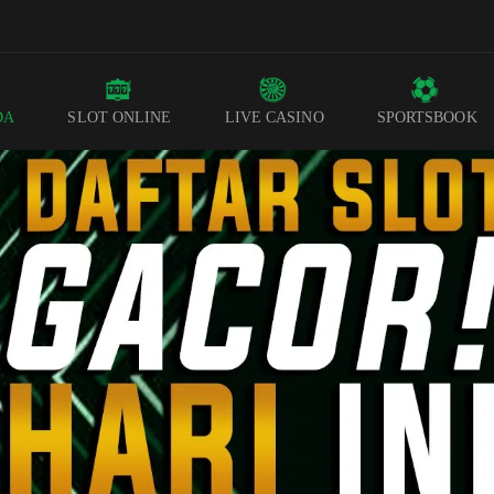
DA
SLOT ONLINE
LIVE CASINO
SPORTSBOOK