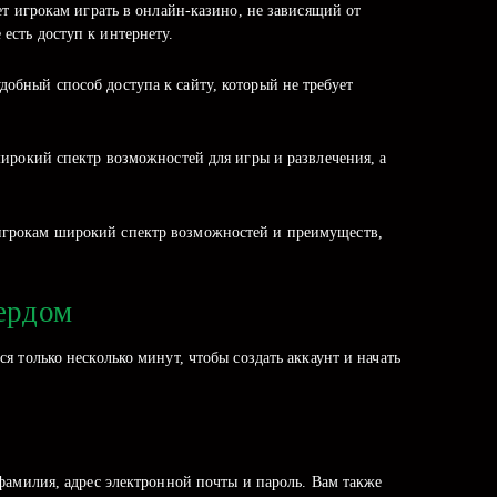
т игрокам играть в онлайн-казино, не зависящий от
 есть доступ к интернету.
добный способ доступа к сайту, который не требует
ирокий спектр возможностей для игры и развлечения, а
 игрокам широкий спектр возможностей и преимуществ,
кердом
 только несколько минут, чтобы создать аккаунт и начать
фамилия, адрес электронной почты и пароль. Вам также