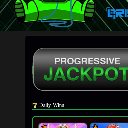
Daily Wins