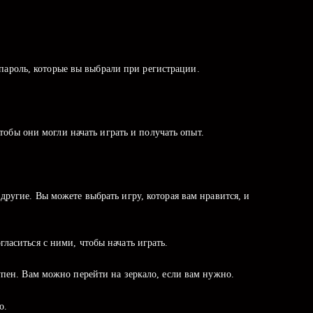
пароль, которые вы выбрали при регистрации.
тобы они могли начать играть и получать опыт.
другие. Вы можете выбрать игру, которая вам нравится, и
ласиться с ними, чтобы начать играть.
упен. Вам можно перейти на зеркало, если вам нужно.
о.