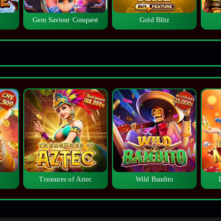
Gem Saviour Conquest
Gold Blitz
Treasures of Aztec
Wild Bandito