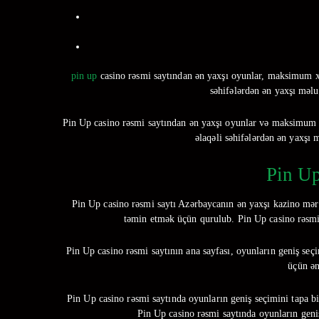
pin up
casino rəsmi saytından ən yaxşı oyunlar, maksimum xi
səhifələrdən ən yaxşı məlu
Pin Up casino rəsmi saytından ən yaxşı oyunlar və maksimum xi
əlaqəli səhifələrdən ən yaxşı 
Pin Up
Pin Up casino rəsmi saytı Azərbaycanın ən yaxşı kazino mərk
təmin etmək üçün qurulub. Pin Up casino rəsmi 
Pin Up casino rəsmi saytının ana sayfası, oyunların geniş se
üçün ən
Pin Up casino rəsmi saytında oyunların geniş seçimini tapa b
Pin Up casino rəsmi saytında oyunların geniş