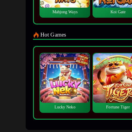
Mahjong Ways
Koi Gate
Hot Games
Lucky Neko
Fortune Tiger