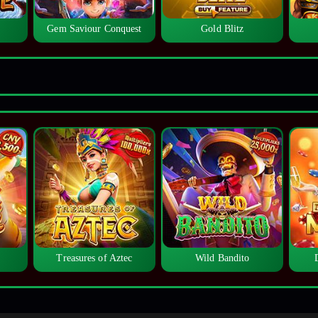
Gem Saviour Conquest
Gold Blitz
Treasures of Aztec
Wild Bandito