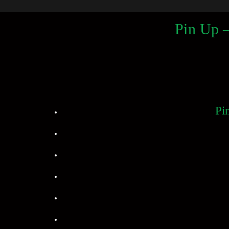
Pin Up –
Pi