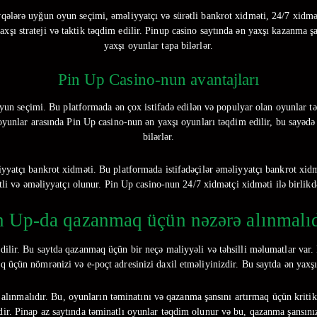
ələrə uyğun oyun seçimi, əməliyyatçı və sürətli bankrot xidməti, 24/7 xidmə
şı strateji və taktik təqdim edilir. Pinup casino saytında ən yaxşı kazanma şa
yaxşı oyunlar tapa bilərlər.
Pin Up Casino-nun avantajları
un seçimi. Bu platformada ən çox istifadə edilən və populyar olan oyunlar təq
u oyunlar arasında Pin Up casino-nun ən yaxşı oyunları təqdim edilir, bu sayəd
bilərlər.
iyyatçı bankrot xidməti. Bu platformada istifadəçilər əməliyyatçı bankrot xid
i və əməliyyatçı olunur. Pin Up casino-nun 24/7 xidmətçi xidməti ilə birlikdə
n Up-da qazanmaq üçün nəzərə alınmalıd
dilir. Bu saytda qazanmaq üçün bir neçə maliyyəli və təhsilli məlumatlar var. 
q üçün nömrənizi və e-poçt adresinizi daxil etməliyinizdir. Bu saytda ən yaxş
ınmalıdır. Bu, oyunların təminatını və qazanma şansını artırmaq üçün kritik
ir. Pinap az saytında təminatlı oyunlar təqdim olunur və bu, qazanma şansınızı