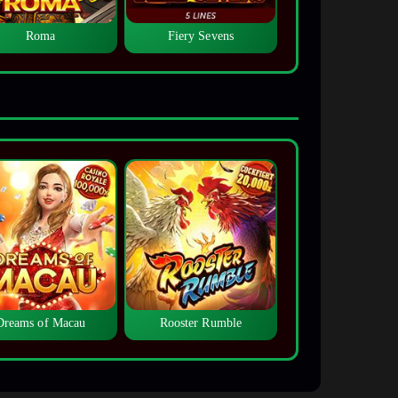
Roma
Fiery Sevens
Dreams of Macau
Rooster Rumble