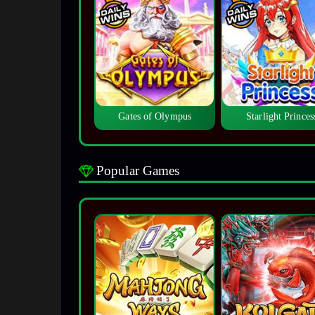
Gates of Olympus
Starlight Princes
Popular Games