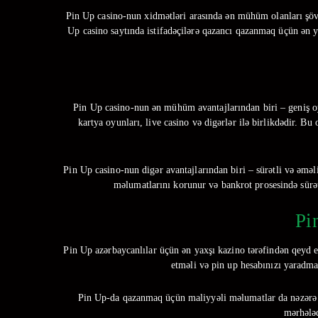
Pin Up casino-nun xidmətləri arasında ən mühüm olanları şövq
Up casino saytında istifadəçilərə qazancı qazanmaq üçün ən yax
Pin Up casino-nun ən mühüm avantajlarından biri – geniş oy
kartya oyunları, live casino və digərlər ilə birlikdədir. B
Pin Up casino-nun digər avantajlarından biri – sürətli və əməl
məlumatlarını korunur və bankrot prosesində sürətl
Pi
Pin Up azərbaycanlılar üçün ən yaxşı kazino tərəfindən qeyd e
etməli və pin up hesabınızı yaradma
Pin Up-da qazanmaq üçün maliyyəli məlumatlar da nəzərə al
mərhələd