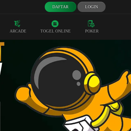
DAFTAR
LOGIN
ARCADE
TOGEL ONLINE
POKER