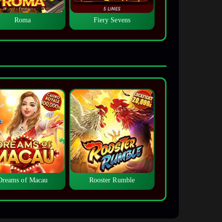
Roma
Fiery Sevens
Dreams of Macau
Rooster Rumble