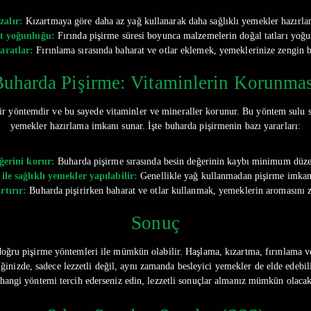
zalır:
Kızartmaya göre daha az yağ kullanarak daha sağlıklı yemekler hazır
t yoğunluğu:
Fırında pişirme süresi boyunca malzemelerin doğal tatları yoğun
aratlar:
Fırınlama sırasında baharat ve otlar eklemek, yemeklerinize zengin bi
uharda Pişirme: Vitaminlerin Korunma
bir yöntemdir ve bu sayede vitaminler ve mineraller korunur. Bu yöntem sulu so
yemekler hazırlama imkanı sunar. İşte buharda pişirmenin bazı yararları:
ğerini korur:
Buharda pişirme sırasında besin değerinin kaybı minimum düze
ile sağlıklı yemekler yapılabilir:
Genellikle yağ kullanmadan pişirme imkan
rtırır:
Buharda pişirirken baharat ve otlar kullanmak, yemeklerin aromasını ze
Sonuç
doğru pişirme yöntemleri ile mümkün olabilir. Haşlama, kızartma, fırınlama ve
ğinizde, sadece lezzetli değil, aynı zamanda besleyici yemekler de elde edeb
hangi yöntemi tercih ederseniz edin, lezzetli sonuçlar almanız mümkün olacak