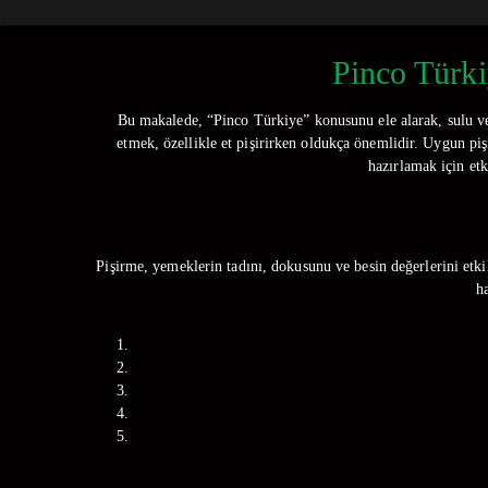
Pinco Türki
Bu makalede, “Pinco Türkiye” konusunu ele alarak, sulu ve l
etmek, özellikle et pişirirken oldukça önemlidir. Uygun pi
hazırlamak için etk
Pişirme, yemeklerin tadını, dokusunu ve besin değerlerini etki
h