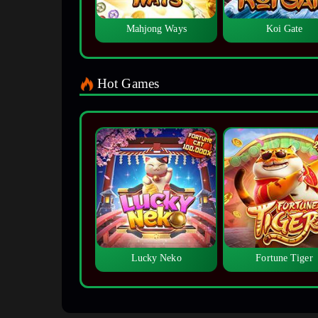
Mahjong Ways
Koi Gate
Hot Games
Lucky Neko
Fortune Tiger