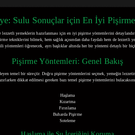
ye: Sulu Sonuçlar için En İyi Pişirm
ezzetli yemeklerin hazırlanması için en iyi pişirme yöntemlerini detaylandıra
şirme tekniklerini bilmek, hem sağlık açısından daha faydalı hem de lezzetli
ili yöntemleri öğrenecek, ayrı başlıklar altında her bir yöntemi detaylı bir bi
Pişirme Yöntemleri: Genel Bakış
leyen temel bir süreçtir. Doğru pişirme yöntemlerini seçmek, yemeğin lezzetin
azırlarken dikkat edilmesi gereken bazı temel pişirme yöntemlerini bulacaksını
Haşlama
Kızartma
Fırınlama
Buharda Pişirme
Soteleme
Haşlama ile Su İçeriğini Koruma