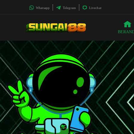
Whatsapp
Telegram
Livechat
BERAN