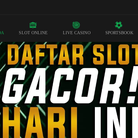
DA
SLOT ONLINE
LIVE CASINO
SPORTSBOOK