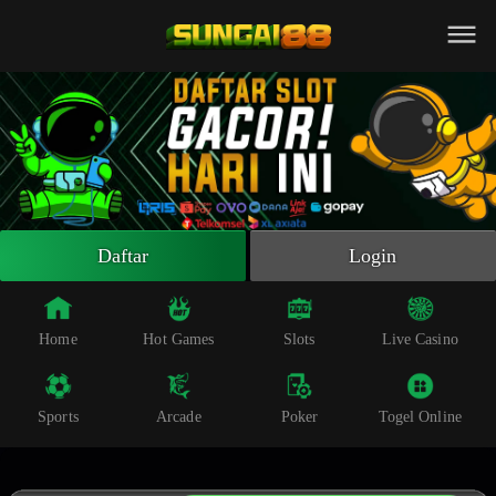
Beranda
Slot Online
Live Casino
Sportsbook
Arcade
Togel Online
Daftar
Login
Poker
Whatsapp
Home
Hot Games
Slots
Live Casino
Telegram
Sports
Arcade
Poker
Togel Online
Livechat