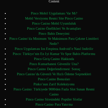
Content
Pinco Mobil Uygulaması Var Mı?
Mobil Versiyonu Resmi Site Pinco Casino
Pinco Casino Mobil Uyumluluk
Pinco Casino Özellikleri Ve Avantajları
Pinco Bahis Deneyimi
Pinco Casino’da Minimum Ve Maksimum Para Çekme Limitleri
Nedir?
Pinco Uygulaması Ios Empieza Android’e Nasıl Indirilir
Pinco: Türkiye’nin En Iyi Kumar Ve Spor Bahis Platformu
Pinco Giriş Casino Hakkında
Pinco Kumarhanesi Güvenilir Una?
Pinco Casino Değerlendirmesi: Sonuç
Pinco Casino’da Güvenli Ve Hızlı Ödeme Seçenekleri
Pinco Casino Bonusları
Pinko’nun Zarif Koleksiyonu
Pinco Casino: Türkiyede 9000den Fazla Slot Sunan Resmi
Casino
Pinco Casino Sitesindeki Popüler Slotlar
Pinco Casino Para Yatırma