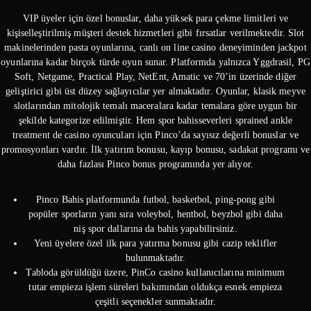
VIP üyeler için özel bonuslar, daha yüksek para çekme limitleri ve
kişiselleştirilmiş müşteri destek hizmetleri gibi fırsatlar verilmektedir. Slot
makinelerinden pasta oyunlarına, canlı on line casino deneyiminden jackpot
oyunlarına kadar birçok türde oyun sunar. Platformda yalnızca Yggdrasil, PG
Soft, Netgame, Practical Play, NetEnt, Amatic ve 70’in üzerinde diğer
geliştirici gibi üst düzey sağlayıcılar yer almaktadır. Oyunlar, klasik meyve
slotlarından mitolojik temalı maceralara kadar temalara göre uygun bir
şekilde kategorize edilmiştir. Hem spor bahisseverleri sprained ankle
treatment de casino oyuncuları için Pinco’da sayısız değerli bonuslar ve
promosyonları vardır. İlk yatırım bonusu, kayıp bonusu, sadakat programı ve
daha fazlası Pinco bonus programında yer alıyor.
Pinco Bahis platformunda futbol, basketbol, ping-pong gibi
popüler sporların yanı sıra voleybol, hentbol, beyzbol gibi daha
niş spor dallarına da bahis yapabilirsiniz.
Yeni üyelere özel ilk para yatırma bonusu gibi cazip teklifler
bulunmaktadır.
Tabloda görüldüğü üzere, PinCo casino kullanıcılarına minimum
tutar empieza işlem süreleri bakımından oldukça esnek empieza
çeşitli seçenekler sunmaktadır.