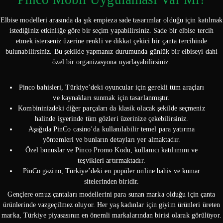
Elbise modelleri arasında da şık empieza sade tasarımlar olduğu için katılmak
istediğiniz etkinliğe göre bir seçim yapabilirsiniz. Sade bir elbise tercih
etmek isterseniz üzerine renkli ve dikkat çekici bir çanta tercihinde
bulunabilirsiniz. Bu şekilde yapmanız durumunda günlük bir elbiseyi dahi
özel bir organizasyona uyarlayabilirsiniz.
Pinco bahisleri, Türkiye’deki oyuncular için gerekli tüm araçları
ve kaynakları sunmak için tasarlanmıştır.
Kombininizdeki diğer parçaları da klasik olacak şekilde seçmeniz
halinde işyerinde tüm gözleri üzerinize çekebilirsiniz.
Aşağıda PinCo casino’da kullanılabilir temel para yatırma
yöntemleri ve bunların detayları yer almaktadır.
Özel bonuslar ve Pinco Promo Kodu, kullanıcı katılımını ve
teşvikleri artırmaktadır.
PinCo gazino, Türkiye’deki en popüler online bahis ve kumar
sitelerinden biridir.
Gençlere omuz çantaları modellerini para sunan marka olduğu için çanta
ürünlerinde vazgeçilmez oluyor. Her yaş kadınlar için giyim ürünleri üreten
marka, Türkiye piyasasının en önemli markalarından birisi olarak görülüyor.