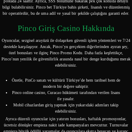
postada 24 saattir. Ayrıca, SSS bölümüne bakarak pek çok konuda detaylı
bilgi bulabilirsiniz. Pinco bet Türkiye bahis şirketi, lisanslı ve düzenlenmiş
bir operatördür, bu de uma adil ve yasal bir şekilde çalıştığını garanti eder.
Pinco Giriş Casino Hakkında
Oyuncular, sezgisel arayüzü ile dolaşırken güvenli işlem yöntemleri ve 7/24
destekle karşılaşıyor. Ancak, Pinco’yu gerçekten diğerlerinden ayıran şey,
özel bonusları ve ilginç Pinco Promo Kodu. Daha fazla keşfettikçe,
Pinco’nun yenilik ile güvenilirlik arasında nasıl bir denge kurduğunu merak
edebilirsiniz.
Özetle, PinCo sanatı ve kültürü Türkiye’de hem tarihsel hem de
modern bir değere sahiptir.
Pinco online casino, Curacao hükümeti tarafından verilen lisans
ile yasalır.
Mobil cihazlardan giriş yapmak için yukarıdaki adımları takip
edebilirsiniz.
Ayrıca düzenli oyuncular için yatırım bonusları, haftalık promosyonlar,
ücretsiz dönüşler empieza nakit iade kampanyaları mevcuttur. Turnuvalar
empieza büyük ödüllü yarışmalar da oyunculara ekstra heyecan ve kazanç