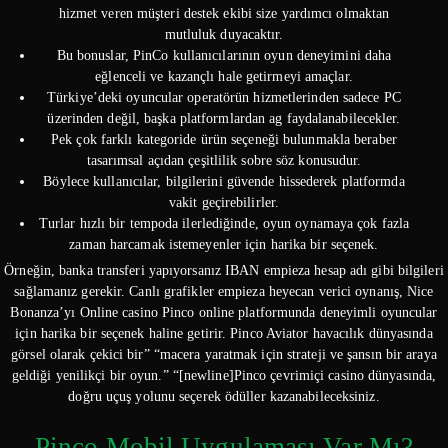
hizmet veren müşteri destek ekibi size yardımcı olmaktan
mutluluk duyacaktır.
Bu bonuslar, PinCo kullanıcılarının oyun deneyimini daha
eğlenceli ve kazançlı hale getirmeyi amaçlar.
Türkiye’deki oyuncular operatörün hizmetlerinden sadece PC
üzerinden değil, başka platformlardan ag faydalanabilecekler.
Pek çok farklı kategoride ürün seçeneği bulunmakla beraber
tasarımsal açıdan çeşitlilik sobre söz konusudur.
Böylece kullanıcılar, bilgilerini güvende hissederek platformda
vakit geçirebilirler.
Turlar hızlı bir tempoda ilerlediğinde, oyun oynamaya çok fazla
zaman harcamak istemeyenler için harika bir seçenek.
Örneğin, banka transferi yapıyorsanız IBAN empieza hesap adı gibi bilgileri
sağlamanız gerekir. Canlı grafikler empieza heyecan verici oynanış, Nice
Bonanza’yı Online casino Pinco online platformunda deneyimli oyuncular
için harika bir seçenek haline getirir. Pinco Aviator havacılık dünyasında
görsel olarak çekici bir” “macera yaratmak için strateji ve şansın bir araya
geldiği yenilikçi bir oyun.” “[newline]Pinco çevrimiçi casino dünyasında,
doğru uçuş yolunu seçerek ödüller kazanabileceksiniz.
Pinco Mobil Uygulaması Var Mı?