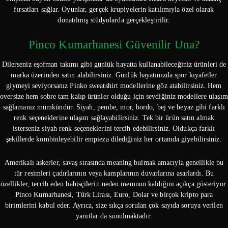
fırsatları sağlar. Oyunlar, gerçek krupiyelerin katılımıyla özel olarak
donatılmış stüdyolarda gerçekleştirilir.
Pinco Kumarhanesi Güvenilir Una?
Dilerseniz eşofman takımı gibi günlük hayatta kullanabileceğiniz ürünleri de
marka üzerinden satın alabilirsiniz. Günlük hayatınızda spor kıyafetler
giymeyi seviyorsanız Pinko sweatshirt modellerine göz atabilirsiniz. Hem
oversize hem sobre tam kalıp ürünler olduğu için sevdiğiniz modellere ulaşım
sağlamanız mümkündür. Siyah, pembe, mor, bordo, bej ve beyaz gibi farklı
renk seçeneklerine ulaşım sağlayabilirsiniz. Tek bir ürün satın almak
isterseniz siyah renk seçeneklerini tercih edebilirsiniz. Oldukça farklı
şekillerde kombinleyebilir empieza dilediğiniz her ortamda giyebilirsiniz.
Amerikalı askerler, savaş sırasında meaning bulmak amacıyla genellikle bu
tür resimleri çadırlarının veya kamplarının duvarlarına asarlardı. Bu
özellikler, tercih eden bahisçilerin neden memnun kaldığını açıkça gösteriyor.
Pinco Kumarhanesi, Türk Lirası, Euro, Dolar ve birçok kripto para
birimlerini kabul eder. Ayrıca, size sıkça sorulan çok sayıda soruya verilen
yanıtlar da sunulmaktadır.