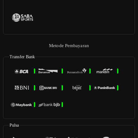
Metode Pembayaran
Transfer Bank
Pulsa