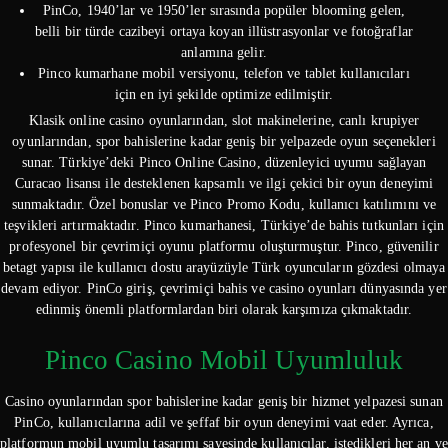
PinCo, 1940’lar ve 1950’ler sırasında popüler blooming gelen,
belli bir türde cazibeyi ortaya koyan illüstrasyonlar ve fotoğraflar
anlamına gelir.
Pinco kumarhane mobil versiyonu, telefon ve tablet kullanıcıları
için en iyi şekilde optimize edilmiştir.
Klasik online casino oyunlarından, slot makinelerine, canlı krupiyer
oyunlarından, spor bahislerine kadar geniş bir yelpazede oyun seçenekleri
sunar. Türkiye’deki Pinco Online Casino, düzenleyici uyumu sağlayan
Curacao lisansı ile desteklenen kapsamlı ve ilgi çekici bir oyun deneyimi
sunmaktadır. Özel bonuslar ve Pinco Promo Kodu, kullanıcı katılımını ve
teşvikleri artırmaktadır. Pinco kumarhanesi, Türkiye’de bahis tutkunları için
profesyonel bir çevrimiçi oyunu platformu oluşturmuştur. Pinco, güvenilir
betagt yapısı ile kullanıcı dostu arayüzüyle Türk oyuncuların gözdesi olmaya
devam ediyor. PinCo giriş, çevrimiçi bahis ve casino oyunları dünyasında yer
edinmiş önemli platformlardan biri olarak karşımıza çıkmaktadır.
Pinco Casino Mobil Uyumluluk
Casino oyunlarından spor bahislerine kadar geniş bir hizmet yelpazesi sunan
PinCo, kullanıcılarına adil ve şeffaf bir oyun deneyimi vaat eder. Ayrıca,
platformun mobil uyumlu tasarımı sayesinde kullanıcılar, istedikleri her an ve