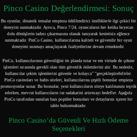
Pinco Casino Değerlendirmesi: Sonuç
Bu oyunlar, dinamik temalar empieza ödüllendirici özelliklerle ilgi çekici bir
deneyim sunmaktadır. Ayrıca, Pinco 7/24, oyuncuların her ketika heyecan
dolu dönüşlerin tadını çıkarmasına olanak tanıyarak kesintisiz eğlence
sunmaktadır. PinCo Casino, kullanıcılarına kaliteli ve güvenilir bir oyun
deneyimi sunmayı amaçlayarak faaliyetlerine devam etmektedir.
PinCo, kullanıcılarının güvenliğini ön planda tutar ve em virtude de çekme
işlemleri sırasında gerekli olan tüm güvenlik önlemlerini alır. Bu nedenle,
kullanıcılar çekim işlemlerini güvenle ve kolayca” “gerçekleştirebilirler.
PinCo casinoları ve bahis siteleri, kullanıcılarına çeşitli bonuslar empieza
promosyonlar sunar. Bu bonuslar, yeni kullanıcıların siteye katılmasını teşvik
ederken, mevcut kullanıcıların ise sadakatini artırmayı hedefler. Aşağıda
PinCo tarafından sunulan bazı popüler bonusları ve detaylarını içeren bir
tablo bulunmaktadır.
Pinco Casino’da Güvenli Ve Hızlı Ödeme
Seçenekleri