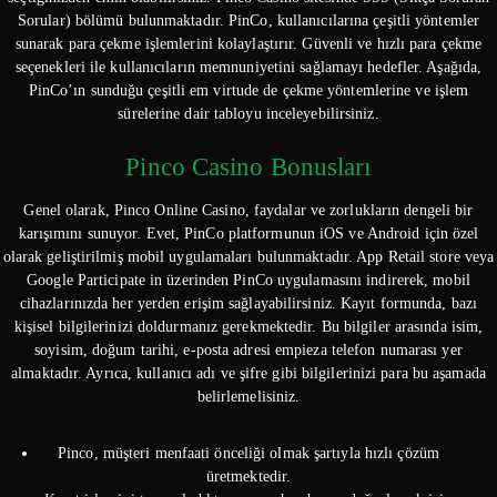
Sorular) bölümü bulunmaktadır. PinCo, kullanıcılarına çeşitli yöntemler
sunarak para çekme işlemlerini kolaylaştırır. Güvenli ve hızlı para çekme
seçenekleri ile kullanıcıların memnuniyetini sağlamayı hedefler. Aşağıda,
PinCo’ın sunduğu çeşitli em virtude de çekme yöntemlerine ve işlem
sürelerine dair tabloyu inceleyebilirsiniz.
Pinco Casino Bonusları
Genel olarak, Pinco Online Casino, faydalar ve zorlukların dengeli bir
karışımını sunuyor. Evet, PinCo platformunun iOS ve Android için özel
olarak geliştirilmiş mobil uygulamaları bulunmaktadır. App Retail store veya
Google Participate in üzerinden PinCo uygulamasını indirerek, mobil
cihazlarınızda her yerden erişim sağlayabilirsiniz. Kayıt formunda, bazı
kişisel bilgilerinizi doldurmanız gerekmektedir. Bu bilgiler arasında isim,
soyisim, doğum tarihi, e-posta adresi empieza telefon numarası yer
almaktadır. Ayrıca, kullanıcı adı ve şifre gibi bilgilerinizi para bu aşamada
belirlemelisiniz.
Pinco, müşteri menfaati önceliği olmak şartıyla hızlı çözüm
üretmektedir.