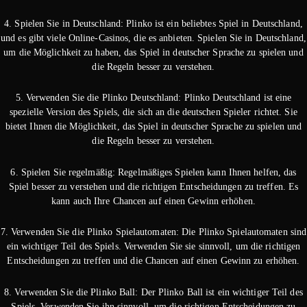
4. Spielen Sie in Deutschland: Plinko ist ein beliebtes Spiel in Deutschland,
und es gibt viele Online-Casinos, die es anbieten. Spielen Sie in Deutschland,
um die Möglichkeit zu haben, das Spiel in deutscher Sprache zu spielen und
die Regeln besser zu verstehen.
5. Verwenden Sie die Plinko Deutschland: Plinko Deutschland ist eine
spezielle Version des Spiels, die sich an die deutschen Spieler richtet. Sie
bietet Ihnen die Möglichkeit, das Spiel in deutscher Sprache zu spielen und
die Regeln besser zu verstehen.
6. Spielen Sie regelmäßig: Regelmäßiges Spielen kann Ihnen helfen, das
Spiel besser zu verstehen und die richtigen Entscheidungen zu treffen. Es
kann auch Ihre Chancen auf einen Gewinn erhöhen.
7. Verwenden Sie die Plinko Spielautomaten: Die Plinko Spielautomaten sind
ein wichtiger Teil des Spiels. Verwenden Sie sie sinnvoll, um die richtigen
Entscheidungen zu treffen und die Chancen auf einen Gewinn zu erhöhen.
8. Verwenden Sie die Plinko Ball: Der Plinko Ball ist ein wichtiger Teil des
Spiels. Verwenden Sie ihn sinnvoll, um die richtigen Entscheidungen zu