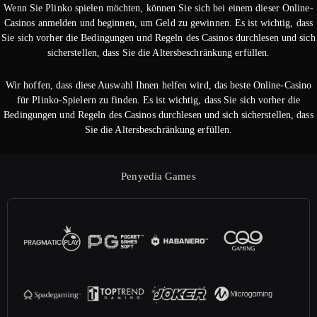
Wenn Sie Plinko spielen möchten, können Sie sich bei einem dieser Online-
Casinos anmelden und beginnen, um Geld zu gewinnen. Es ist wichtig, dass
Sie sich vorher die Bedingungen und Regeln des Casinos durchlesen und sich
sicherstellen, dass Sie die Altersbeschränkung erfüllen.
Wir hoffen, dass diese Auswahl Ihnen helfen wird, das beste Online-Casino
für Plinko-Spielern zu finden. Es ist wichtig, dass Sie sich vorher die
Bedingungen und Regeln des Casinos durchlesen und sich sicherstellen, dass
Sie die Altersbeschränkung erfüllen.
Penyedia Games