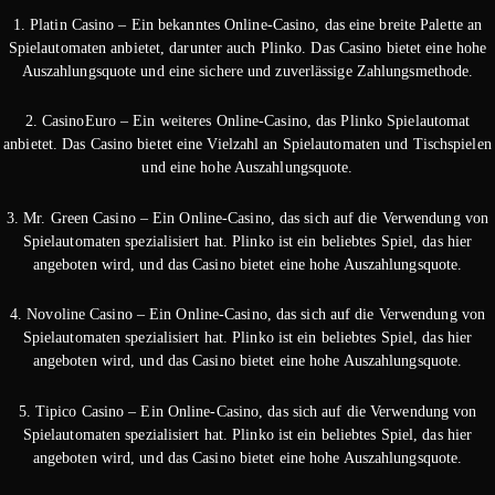
1. Platin Casino – Ein bekanntes Online-Casino, das eine breite Palette an
Spielautomaten anbietet, darunter auch Plinko. Das Casino bietet eine hohe
Auszahlungsquote und eine sichere und zuverlässige Zahlungsmethode.
2. CasinoEuro – Ein weiteres Online-Casino, das Plinko Spielautomat
anbietet. Das Casino bietet eine Vielzahl an Spielautomaten und Tischspielen
und eine hohe Auszahlungsquote.
3. Mr. Green Casino – Ein Online-Casino, das sich auf die Verwendung von
Spielautomaten spezialisiert hat. Plinko ist ein beliebtes Spiel, das hier
angeboten wird, und das Casino bietet eine hohe Auszahlungsquote.
4. Novoline Casino – Ein Online-Casino, das sich auf die Verwendung von
Spielautomaten spezialisiert hat. Plinko ist ein beliebtes Spiel, das hier
angeboten wird, und das Casino bietet eine hohe Auszahlungsquote.
5. Tipico Casino – Ein Online-Casino, das sich auf die Verwendung von
Spielautomaten spezialisiert hat. Plinko ist ein beliebtes Spiel, das hier
angeboten wird, und das Casino bietet eine hohe Auszahlungsquote.