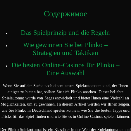
Содержимое
Das Spielprinzip und die Regeln
Wie gewinnen Sie bei Plinko –
Strategien und Taktiken
Die besten Online-Casinos für Plinko –
Eine Auswahl
Wenn Sie auf der Suche nach einem neuen Spielautomaten sind, der Ihnen
einiges zu bieten hat, sollten Sie sich Plinko ansehen. Dieser beliebte
Spielautomat wurde von Segas entwickelt und bietet Ihnen eine Vielzahl an
Möglichkeiten, um zu gewinnen. In diesem Artikel werden wir Ihnen zeigen,
wie Sie Plinko in Deutschland spielen können, wie Sie die besten Tipps und
Tricks für das Spiel finden und wie Sie es in Online-Casinos spielen können.
Der Plinko Spielautomat ist ein Klassiker in der Welt der Spielautomaten und