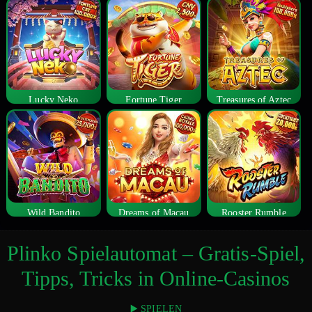
Lucky Neko
Fortune Tiger
Treasures of Aztec
Wild Bandito
Dreams of Macau
Rooster Rumble
Plinko Spielautomat – Gratis-Spiel,
Tipps, Tricks in Online-Casinos
▶️ SPIELEN