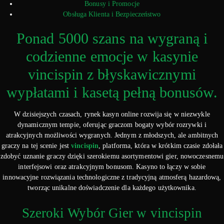
Bonusy i Promocje
Obsługa Klienta i Bezpieczeństwo
Ponad 5000 szans na wygraną i
codzienne emocje w kasynie
vincispin z błyskawicznymi
wypłatami i kasetą pełną bonusów.
W dzisiejszych czasach, rynek kasyn online rozwija się w niezwykle
dynamicznym tempie, oferując graczom bogaty wybór rozrywki i
atrakcyjnych możliwości wygranych. Jednym z młodszych, ale ambitnych
graczy na tej scenie jest
vincispin
, platforma, która w krótkim czasie zdołała
zdobyć uznanie graczy dzięki szerokiemu asortymentowi gier, nowoczesnemu
interfejsowi oraz atrakcyjnym bonusom. Kasyno to łączy w sobie
innowacyjne rozwiązania technologiczne z tradycyjną atmosferą hazardową,
tworząc unikalne doświadczenie dla każdego użytkownika.
Szeroki Wybór Gier w vincispin