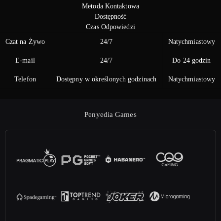
Metoda Kontaktowa
Dostępność
Czas Odpowiedzi
Czat na Żywo
24/7
Natychmiastowy
E-mail
24/7
Do 24 godzin
Telefon
Dostępny w określonych godzinach
Natychmiastowy
Penyedia Games