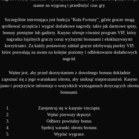
szanse na wygraną i przedłużyć czas gry.
Szczególnie interesująca jest funkcja “Koła Fortuny”, gdzie gracze mogą
spróbować szczęścia i wygrać dodatkowe nagrody, takie jak darmowe spiny,
bonusy pieniężne lub gadżety. Kasyno oferuje również program VIP, który
nagradza lojalnych graczy coraz wyższymi bonusami i ekskluzywnymi
korzyściami. Za każdy postawiony zakład gracze zdobywają punkty VIP,
które pozwalają na awans na kolejne poziomy i odblokowanie dodatkowych
nagród.
Ważne jest, aby przed skorzystaniem z dowolnego bonusu dokładnie
zapoznać się z jego warunkami obrotu, aby uniknąć nieporozumień. Kasyno
jasno i przejrzyście informuje o wszystkich wymaganiach dotyczących obrotu
bonusami.
Zarejestruj się w kasynie vincispin.
Wpłać pierwszy depozyt.
Odbierz powitalny bonus.
Spełnij warunki obrotu bonusu.
Wypłać wygrane.