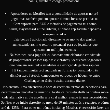
bônus, elizabeth código promocional.
Apostadores na MostBet tem a possibilidade de apostar no pré-
jogo, mas também podem apostar durante because partidas ou
Com suporte para EUR e métodos de pagamento tais como
Skrill, Paysafecard at the Bitcoin, a iphone app facilita depósitos
e saques rápidos.
Este bónus é adicionado diretamente ao monto dos ganhos,
aumentando assim o retorno potencial para os jogadores que
apostam em múltiplos eventos.
Na Mostbet, cada jogo foi cuidadosamente elaborado em virtude
de proporcionar sessões rápidas e vibrantes, ideais para jogadores
que desejam resultados imediatos e a emoção de ganhos rápidos.
Há também muita profundidade na formação, possuindo três
divisões zero futebol, campeonatos europeus de hóquei, eventos
Challenger no tênis, e assim durante diante.
No entanto, uma alternativa é bom destacar em termos de benefícios para
determinados modelos de usuários. Avalie os prós elizabeth os contras sobre
cada alternativa at the escolha a la cual melhor atende às suas necessidades.
Se fizer o de início depósito no meio de 30 minutos após u registro, o bônus
será de 125%. Para obter um bônus inicial ag Mostbet, é necessário fazer um