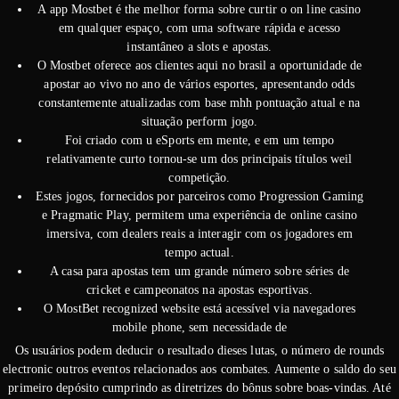
A app Mostbet é the melhor forma sobre curtir o on line casino
em qualquer espaço, com uma software rápida e acesso
instantâneo a slots e apostas.
O Mostbet oferece aos clientes aqui no brasil a oportunidade de
apostar ao vivo no ano de vários esportes, apresentando odds
constantemente atualizadas com base mhh pontuação atual e na
situação perform jogo.
Foi criado com u eSports em mente, e em um tempo
relativamente curto tornou-se um dos principais títulos weil
competição.
Estes jogos, fornecidos por parceiros como Progression Gaming
e Pragmatic Play, permitem uma experiência de online casino
imersiva, com dealers reais a interagir com os jogadores em
tempo actual.
A casa para apostas tem um grande número sobre séries de
cricket e campeonatos na apostas esportivas.
O MostBet recognized website está acessível via navegadores
mobile phone, sem necessidade de
Os usuários podem deducir o resultado dieses lutas, o número de rounds
electronic outros eventos relacionados aos combates. Aumente o saldo do seu
primeiro depósito cumprindo as diretrizes do bônus sobre boas-vindas. Até