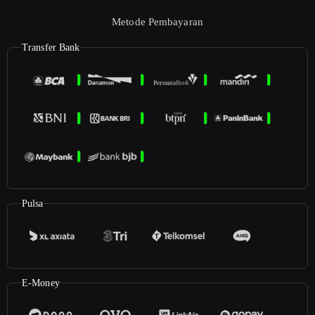
Metode Pembayaran
Transfer Bank
Pulsa
E-Money