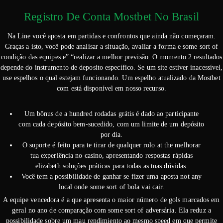
Registro De Conta Mostbet No Brasil
Na Line você aposta em partidas e confrontos que ainda não começaram.
Graças a isto, você pode analisar a situação, avaliar a forma e some sort of
condição das equipes e” “realizar a melhor previsão. O momento 2 resultados
depende do instrumento de deposito específico. Se um site estiver inacessível,
use espelhos o qual estejam funcionando. Um espelho atualizado da Mostbet
com está disponível em nosso recurso.
Um bônus de a hundred rodadas grátis é dado ao participante
com cada depósito bem-sucedido, com um limite de um depósito
por dia.
O suporte é feito para te tirar de qualquer rolo at the melhorar
tua experiência no casino, apresentando respostas rápidas
elizabeth soluções práticas para todas as tuas dúvidas.
Você tem a possibilidade de ganhar se fizer uma aposta not any
local onde some sort of bola vai cair.
A equipe vencedora é a que apresenta o maior número de gols marcados em
geral no ano de comparação com some sort of adversária. Ela reduz a
possibilidade sobre um mau rendimiento ao mesmo speed em que permite