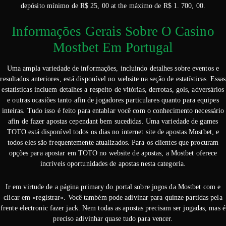
depósito mínimo de R$ 25, 00 at the máximo de R$ 1. 700, 00.
Informações Gerais Sobre O Casino
Mostbet Em Portugal
Uma ampla variedade de informações, incluindo detalhes sobre eventos e
resultados anteriores, está disponível no website na seção de estatísticas. Essas
estatísticas incluem detalhes a respeito de vitórias, derrotas, gols, adversários
e outras ocasiões tanto afin de jogadores particulares quanto para equipes
inteiras. Tudo isso é feito para entablar você com o conhecimento necessário
afin de fazer apostas cependant bem sucedidas. Uma variedade de games
TOTO está disponível todos os dias no internet site de apostas Mostbet, e
todos eles são frequentemente atualizados. Para os clientes que procuram
opções para apostar em TOTO no website de apostas, a Mostbet oferece
incríveis oportunidades de apostas nesta categoria.
Ir em virtude de a página primary do portal sobre jogos da Mostbet com e
clicar em «registrar«. Você também pode adivinar para quinze partidas pela
frente electronic fazer jack. Nem todas as apostas precisam ser jogadas, mas é
preciso adivinhar quase tudo para vencer.