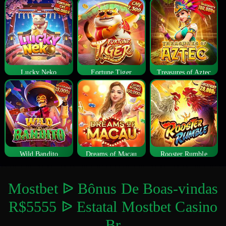
Lucky Neko
Fortune Tiger
Treasures of Aztec
Wild Bandito
Dreams of Macau
Rooster Rumble
Mostbet ᐉ Bônus De Boas-vindas
R$5555 ᐉ Estatal Mostbet Casino
Br