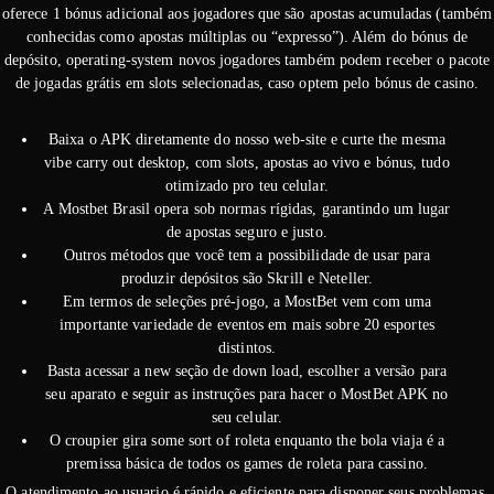
oferece 1 bónus adicional aos jogadores que são apostas acumuladas (também
conhecidas como apostas múltiplas ou “expresso”). Além do bónus de
depósito, operating-system novos jogadores também podem receber o pacote
de jogadas grátis em slots selecionadas, caso optem pelo bónus de casino.
Baixa o APK diretamente do nosso web-site e curte the mesma
vibe carry out desktop, com slots, apostas ao vivo e bónus, tudo
otimizado pro teu celular.
A Mostbet Brasil opera sob normas rígidas, garantindo um lugar
de apostas seguro e justo.
Outros métodos que você tem a possibilidade de usar para
produzir depósitos são Skrill e Neteller.
Em termos de seleções pré-jogo, a MostBet vem com uma
importante variedade de eventos em mais sobre 20 esportes
distintos.
Basta acessar a new seção de down load, escolher a versão para
seu aparato e seguir as instruções para hacer o MostBet APK no
seu celular.
O croupier gira some sort of roleta enquanto the bola viaja é a
premissa básica de todos os games de roleta para cassino.
O atendimento ao usuario é rápido e eficiente para disponer seus problemas.