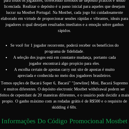
para todos os jogadores, oferecendo métodos de deposito práticos e sendo
licenciada. Realizar o depósito é u passo inicial para aqueles que desejam
lucrar na Mostbet Portugal. Na Mostbet, cada jogo foi cuidadosamente
elaborado em virtude de proporcionar sessões rápidas e vibrantes, ideais para
jogadores o qual desejam resultados imediatos e a emoção sobre ganhos
rápidos.
Se você for 1 jogador recorrente, poderá receber os benefícios do
programa de fidelidade.
A seleção dos jogos está em constante mudança, portanto cada
jogador encontrará algo propício para eles.
A escolha certain de apostas carry out site de apostas é muito
apreciada e conhecida no meio dos jogadores brasileiros.
Temos opções de Bacará Super 6, Bacará” “[newline] Mini, Bacará Supremo
e muitos diferentes. O depósito electronic Mostbet withdrawal podem ser
feitos de cependant de 20 maneiras diferentes, e o usuário pode decidir a mais
propio. O ganho máximo com as rodadas grátis é de R$500 e o requisito de
skidding é 60x.
Informações Do Código Promocional Mostbet