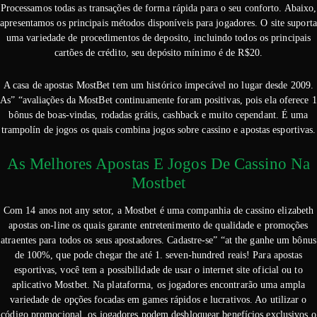
Processamos todas as transações de forma rápida para o seu conforto. Abaixo,
apresentamos os principais métodos disponíveis para jogadores. O site suporta
uma variedade de procedimentos de deposito, incluindo todos os principais
cartões de crédito, seu depósito mínimo é de R$20.
A casa de apostas MostBet tem um histórico impecável no lugar desde 2009.
As” “avaliações da MostBet continuamente foram positivas, pois ela oferece 1
bônus de boas-vindas, rodadas grátis, cashback e muito cependant. É uma
trampolín de jogos os quais combina jogos sobre cassino e apostas esportivas.
As Melhores Apostas E Jogos De Cassino Na
Mostbet
Com 14 anos not any setor, a Mostbet é uma companhia de cassino elizabeth
apostas on-line os quais garante entretenimento de qualidade e promoções
atraentes para todos os seus apostadores. Cadastre-se” “at the ganhe um bônus
de 100%, que pode chegar the até 1. seven-hundred reais! Para apostas
esportivas, você tem a possibilidade de usar o internet site oficial ou to
aplicativo Mostbet. Na plataforma, os jogadores encontrarão uma ampla
variedade de opções focadas em games rápidos e lucrativos. Ao utilizar o
código promocional, os jogadores podem desbloquear benefícios exclusivos o