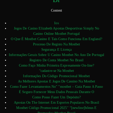
Content
Ios
Jogos De Casino Elizabeth Apostas Desportivas Simply No
Casino Online Mostbet Portugal
O Que É Mostbet Casino E Tais Como Funciona Em England?
Processo De Registo Na Mostbet
Segurança E Licença
Informações Gerais Sobre U Casino Mostbet No Ano De Portugal
Registro De Conta Mostbet No Brasil
Como Faço Minha Primeira Expresamente On-line?
“cadastre-se Na Mostbet
Informações Do Código Promocional Mostbet
As Melhores Apostas E Jogos De Cassino Na Mostbet
Como Fazer Levantamentos No” “mostbet – Guia Passo A Passo
É Seguro Fornecer Meus Dados Pessoais Durante O
Como Posso Fazer Um Depósito?
Apostas On The Internet Em Esportes Populares No Brasil
Mostbet Código Promocional 2025″ “[newline]bônus E