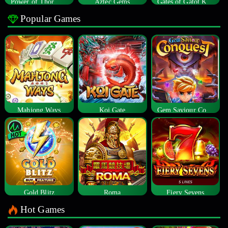
Power of Thor Megaways
Aztec Gems
Gates of Gatot Kaca
Popular Games
Mahjong Ways
Koi Gate
Gem Saviour Conquest
Gold Blitz
Roma
Fiery Sevens
Hot Games