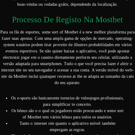
boas-vindas ou rodadas grátis, dependendo da localização.
Processo De Registo Na Mostbet
Para os fãs de esportes, some sort of Mostbet é a new melhor plataforma para
fazer suas apostas. Com uma ampla gama de opções de mercado, operating-
system usuários podem tirar proveito de illustres probabilidades em vários
eventos esportivos. Se não quiser baixar o aplicativo, você pode apostar
electronic jogar em o cassino diretamente perform seu celular, utilizando a
versão adaptada para smartphones. Tudo o que você precisa fazer é abrir o
internet site no seu navegador e acessar a sua conta. A versão móvel do web-
site da Mostbet inclui quaisquer recursos at the se adapta ao tamanho da calo
do seu aparato.
Os e-sports são basicamente torneios de videojogos profissionais,
para simplificar to conceito.
Os bônus são o o qual os jogadores estão procurando e some sort
of Mostbet tem vários bônus para todos os usuários.
Tanto o internet site quanto o aplicativo móvel também
empregam as regras.