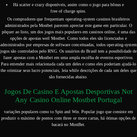
Há scatter e crazy disponíveis, assim como o jogo para bônus e
free of charge spins.
Os compradores que frequentam operating-system cassinos brasileiros
administrados pela Mostbet parecem apreciar este game em particular. O
pôquer ao listo, um dos jogos mais populares em cassinos online, é uma das
opções de apostas weil Mostbet. Como todos eles são licenciados e
administrados por empresas de software conceituadas, todos operating-system
jogos são controlados pelo RNG. Os usuários do Brasil tem a possibilidade de
fazer apostas com a Mostbet em uma ampla escolha de eventos esportivos.
Para entender mais relacionada cada um deles e como eles poderiam ajudá-lo
the otimizar seus lucro potenciais, leia while descrições de cada um deles que
são fornecidas abaixo.
Jogos De Casino E Apostas Desportivas Not
Any Casino Online Mostbet Portugal
variações populares como to Spin and Win. Popular jogo que consiste em
produzir o máximo de pontos com three or more cartas, há ótimas opções de
bacará no MostBet.