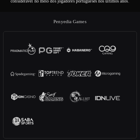
considerável no meio dos jogadores portugueses nos últimos anos.
Penyedia Games