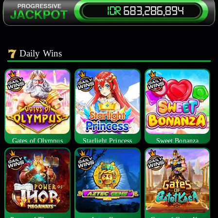
Daily Wins
Gates of Olympus
Starlight Princess
Sweet Bonanza