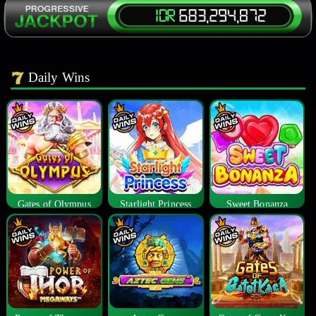
Daily Wins
Gates of Olympus
Starlight Princess
Sweet Bonanza