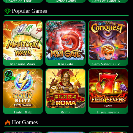
Power of Thor Megaways
Aztec Gems
Gates of Gatot Kaca
Popular Games
Mahjong Ways
Koi Gate
Gem Saviour Conquest
Gold Blitz
Roma
Fiery Sevens
Hot Games