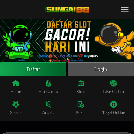
Beranda
Slot Online
Live Casino
Sportsbook
Arcade
Togel Online
Daftar
Login
Poker
Whatsapp
Home
Hot Games
Slots
Live Casino
Telegram
Sports
Arcade
Poker
Togel Online
Livechat