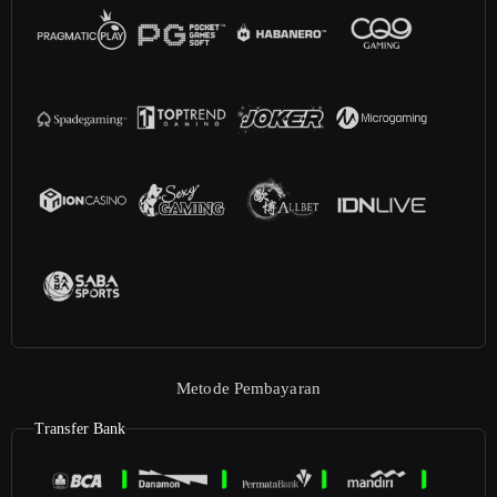
Metode Pembayaran
Transfer Bank