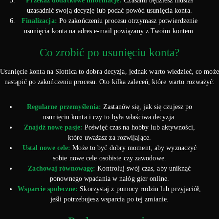
Przekaż dodatkowe informacje:
Czasami będziesz musiał
uzasadnić swoją decyzję lub podać powód usunięcia konta.
Finalizacja:
Po zakończeniu procesu otrzymasz potwierdzenie
usunięcia konta na adres e-mail powiązany z Twoim kontem.
Co zrobić po usunięciu konta?
Usunięcie konta na Slottica to dobra decyzja, jednak warto wiedzieć, co może
nastąpić po zakończeniu procesu. Oto kilka zaleceń, które warto rozważyć:
Regularne przemyślenia:
Zastanów się, jak się czujesz po
usunięciu konta i czy to była właściwa decyzja.
Znajdź nowe pasje:
Poświęć czas na hobby lub aktywności,
które uważasz za rozwijające.
Ustal nowe cele:
Może to być dobry moment, aby wyznaczyć
sobie nowe cele osobiste czy zawodowe.
Zachowaj równowagę:
Kontroluj swój czas, aby uniknąć
ponownego wpadania w nałóg gier online.
Wsparcie społeczne:
Skorzystaj z pomocy rodzin lub przyjaciół,
jeśli potrzebujesz wsparcia po tej zmianie.