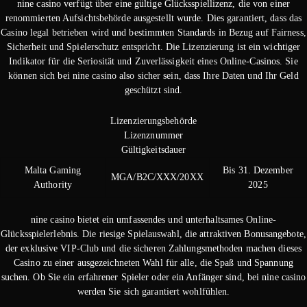
nine casino verfügt über eine gültige Glücksspiellizenz, die von einer
renommierten Aufsichtsbehörde ausgestellt wurde. Dies garantiert, dass das
Casino legal betrieben wird und bestimmten Standards in Bezug auf Fairness,
Sicherheit und Spielerschutz entspricht. Die Lizenzierung ist ein wichtiger
Indikator für die Seriosität und Zuverlässigkeit eines Online-Casinos. Sie
können sich bei nine casino also sicher sein, dass Ihre Daten und Ihr Geld
geschützt sind.
Lizenzierungsbehörde
Lizenznummer
Gültigkeitsdauer
Malta Gaming
Bis 31. Dezember
MGA/B2C/XXX/20XX
Authority
2025
nine casino bietet ein umfassendes und unterhaltsames Online-
Glücksspielerlebnis. Die riesige Spielauswahl, die attraktiven Bonusangebote,
der exklusive VIP-Club und die sicheren Zahlungsmethoden machen dieses
Casino zu einer ausgezeichneten Wahl für alle, die Spaß und Spannung
suchen. Ob Sie ein erfahrener Spieler oder ein Anfänger sind, bei nine casino
werden Sie sich garantiert wohlfühlen.