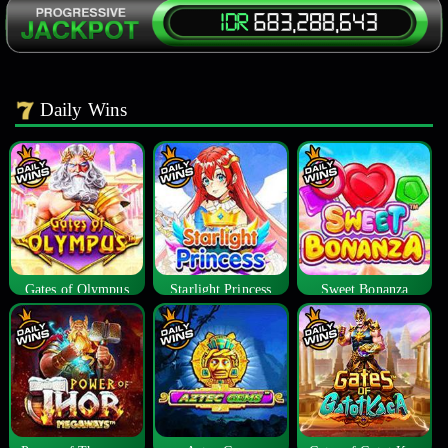
Daily Wins
Gates of Olympus
Starlight Princess
Sweet Bonanza