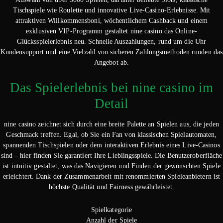
Tischspiele wie Roulette und innovative Live-Casino-Erlebnisse. Mit
attraktiven Willkommensboni, wöchentlichem Cashback und einem
exklusiven VIP-Programm gestaltet nine casino das Online-
Glücksspielerlebnis neu. Schnelle Auszahlungen, rund um die Uhr
Kundensupport und eine Vielzahl von sicheren Zahlungsmethoden runden das
Angebot ab.
Das Spielerlebnis bei nine casino im
Detail
nine casino zeichnet sich durch eine breite Palette an Spielen aus, die jeden
Geschmack treffen. Egal, ob Sie ein Fan von klassischen Spielautomaten,
spannenden Tischspielen oder dem interaktiven Erlebnis eines Live-Casinos
sind – hier finden Sie garantiert Ihre Lieblingsspiele. Die Benutzeroberfläche
ist intuitiv gestaltet, was das Navigieren und Finden der gewünschten Spiele
erleichtert. Dank der Zusammenarbeit mit renommierten Spieleanbietern ist
höchste Qualität und Fairness gewährleistet.
Spielkategorie
Anzahl der Spiele