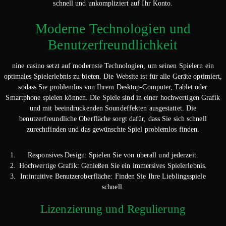
schnell und unkompliziert auf Ihr Konto.
Moderne Technologien und
Benutzerfreundlichkeit
nine casino setzt auf modernste Technologien, um seinen Spielern ein
optimales Spielerlebnis zu bieten. Die Website ist für alle Geräte optimiert,
sodass Sie problemlos von Ihrem Desktop-Computer, Tablet oder
Smartphone spielen können. Die Spiele sind in einer hochwertigen Grafik
und mit beeindruckenden Soundeffekten ausgestattet. Die
benutzerfreundliche Oberfläche sorgt dafür, dass Sie sich schnell
zurechtfinden und das gewünschte Spiel problemlos finden.
Responsives Design: Spielen Sie von überall und jederzeit.
Hochwertige Grafik: Genießen Sie ein immersives Spielerlebnis.
Intintuitive Benutzeroberfläche: Finden Sie Ihre Lieblingsspiele
schnell.
Lizenzierung und Regulierung