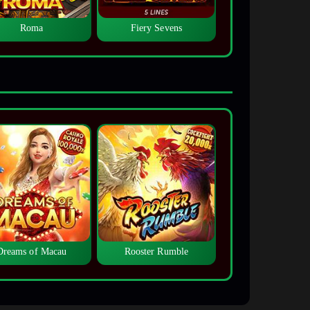
Roma
Fiery Sevens
Dreams of Macau
Rooster Rumble