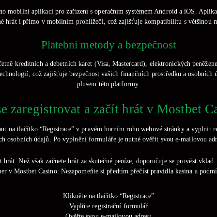
asino mobilní aplikaci pro zařízení s operačním systémem Android a iOS. Aplika
é hrát i přímo v mobilním prohlížeči, což zajišťuje kompatibilitu s většinou 
Platební metody a bezpečnost
etně kreditních a debetních karet (Visa, Mastercard), elektronických peněžen
chnologií, což zajišťuje bezpečnost vašich finančních prostředků a osobních
plusem této platformy.
se zaregistrovat a začít hrát v Mostbet C
nout na tlačítko “Registrace” v pravém horním rohu webové stránky a vyplnit 
ních osobních údajů. Po vyplnění formuláře je nutné ověřit svou e-mailovou a
ít hrát. Než však začnete hrát za skutečné peníze, doporučuje se provést vklad
her v Mostbet Casino. Nezapomeňte si předtím přečíst pravidla kasina a podm
Klikněte na tlačítko “Registrace”
Vyplňte registrační formulář
Ověřte svou e-mailovou adresu