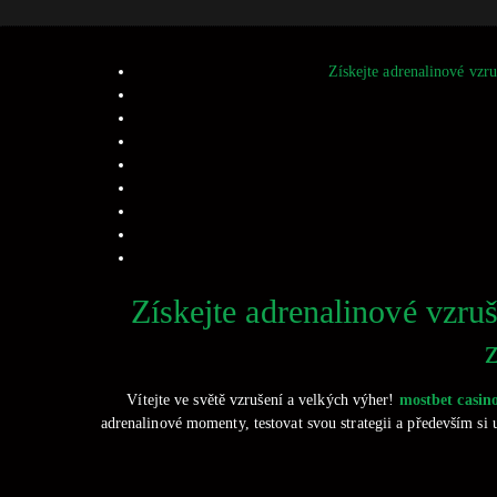
Získejte adrenalinové vzru
Získejte adrenalinové vzru
Vítejte ve světě vzrušení a velkých výher!
mostbet casin
adrenalinové momenty, testovat svou strategii a především si