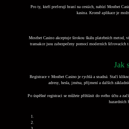
Pro ty, kteří preferují hraní na cestách, nabízí Mostbet C
kasina. Kromě aplikace je možn
Mostbet Casino akceptuje širokou škálu platebních metod, vč
transakce jsou zabezpečeny pomocí moderních šifrovacích te
Jak 
Registrace v Mostbet Casino je rychlá a snadná. Stačí klik
adresy, hesla, jména, příjmení a dalších základ
Po úspěšné registraci se můžete přihlásit do svého účtu a zač
hazardních 