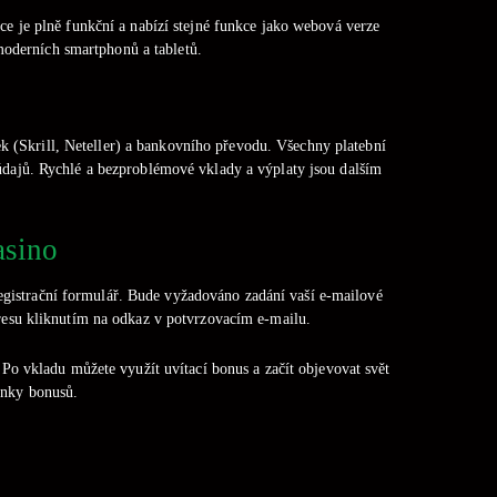
ce je plně funkční a nabízí stejné funkce jako webová verze
moderních smartphonů a tabletů.
ek (Skrill, Neteller) a bankovního převodu. Všechny platební
 údajů. Rychlé a bezproblémové vklady a výplaty jsou dalším
asino
registrační formulář. Bude vyžadováno zadání vaší e-mailové
dresu kliknutím na odkaz v potvrzovacím e-mailu.
. Po vkladu můžete využít uvítací bonus a začít objevovat svět
ínky bonusů.