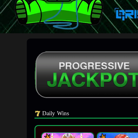
Daily Wins