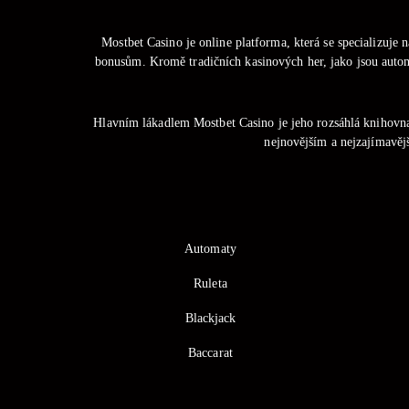
Mostbet Casino je online platforma, která se specializuje 
bonusům. Kromě tradičních kasinových her, jako jsou automa
Hlavním lákadlem Mostbet Casino je jeho rozsáhlá knihovna 
nejnovějším a nejzajímavějš
Automaty
Ruleta
Blackjack
Baccarat