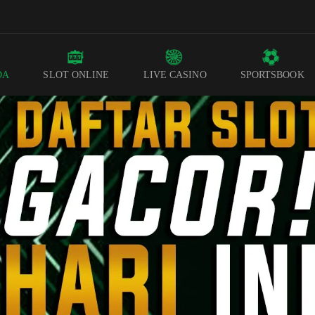
DA
SLOT ONLINE
LIVE CASINO
SPORTSBOOK