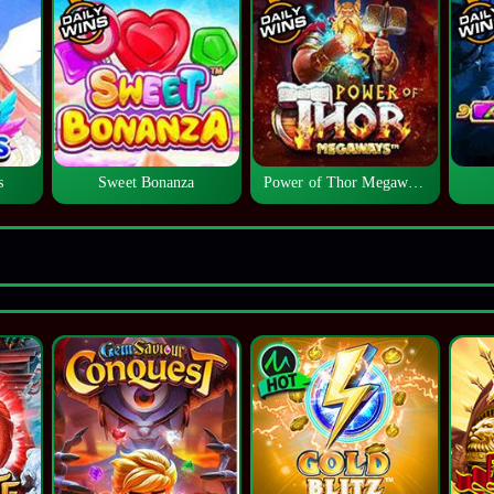
s
Sweet Bonanza
Power of Thor Megaways