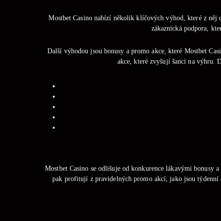
Mostbet Casino nabízí několik klíčových výhod, které z něj dě
zákaznická podpora, kter
Další výhodou jsou bonusy a promo akce, které Mostbet Casi
akce, které zvyšují šanci na výhru. 
Mostbet Casino se odlišuje od konkurence lákavými bonusy a p
pak profitují z pravidelných promo akcí, jako jsou týdenní