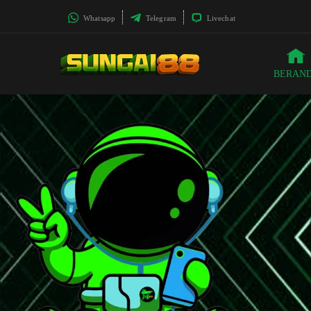
Whatsapp
Telegram
Livechat
BERAN